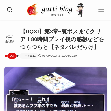
【DQXI】第3章~裏ボスまでクリ
2017
ア！80時間プレイ後の感想などを
8/09
つらつらと【ネタバレだらけ】
08/09/2017
11/06/2020
DQ
ドラクエ11