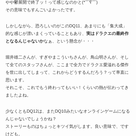
やや鬱展開で終了ッ！って感じなのかと(*￣∇￣)
その意味でもすんごいよかったです。
しかしながら、恐ろしいのがこのDQ11、あまりにも「集大成」
的な感じが漂いまくっていることもあり、
実はドラクエの最終作
となるんじゃないか
なぁ、という懸念が・・・
堀井雄二さんが、すぎやまこういちさんが、鳥山明さんが、そし
て全てのスタッフさんが、ここまで全力でドラクエ愛溢れる傑作
を世に出してしまって、これからどうするんだろう？って率直に
思います。
それこそ、これでもう終わってもいい！くらいの熱が伝わってき
ましたよね。
少なくともDQ12は、またDQ10みたいなオンラインゲームになる
んじゃないでしょうかね？
ストーリーものはちょっとキツイ気がします。良い意味で、です
けども。