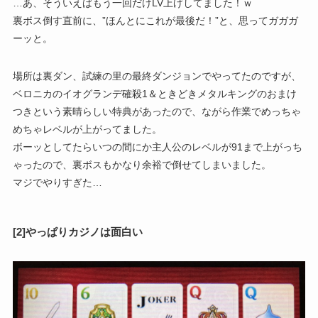
…あ、そういえばもう一回だけLV上げしてました！ｗ
裏ボス倒す直前に、”ほんとにこれが最後だ！”と、思ってガガガ
ーッと。
場所は裏ダン、試練の里の最終ダンジョンでやってたのですが、
ベロニカのイオグランデ確殺1＆ときどきメタルキングのおまけ
つきという素晴らしい特典があったので、ながら作業でめっちゃ
めちゃレベルが上がってました。
ボーッとしてたらいつの間にか主人公のレベルが91まで上がっち
ゃったので、裏ボスもかなり余裕で倒せてしまいました。
マジでやりすぎた…
[2]やっぱりカジノは面白い