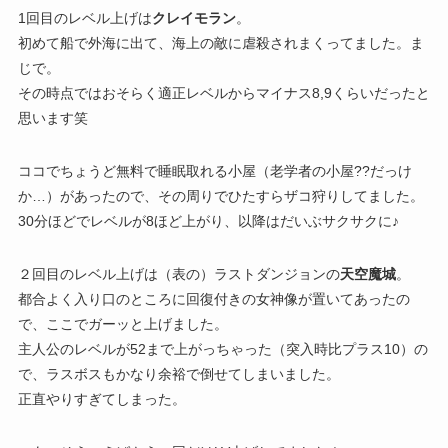
1回目のレベル上げは
クレイモラン
。
初めて船で外海に出て、海上の敵に虐殺されまくってました。ま
じで。
その時点ではおそらく適正レベルからマイナス8,9くらいだったと
思います笑
ココでちょうど無料で睡眠取れる小屋（老学者の小屋??だっけ
か…）があったので、その周りでひたすらザコ狩りしてました。
30分ほどでレベルが8ほど上がり、以降はだいぶサクサクに♪
２回目のレベル上げは（表の）ラストダンジョンの
天空魔城
。
都合よく入り口のところに回復付きの女神像が置いてあったの
で、ここでガーッと上げました。
主人公のレベルが52まで上がっちゃった（突入時比プラス10）の
で、ラスボスもかなり余裕で倒せてしまいました。
正直やりすぎてしまった。