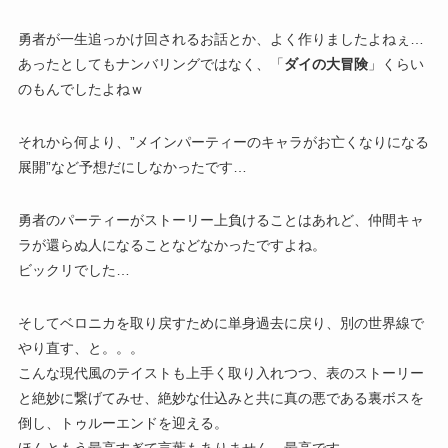
勇者が一生追っかけ回されるお話とか、よく作りましたよねぇ…
あったとしてもナンバリングではなく、「
ダイの大冒険
」くらい
のもんでしたよねｗ
それから何より、”メインパーティーのキャラがお亡くなりになる
展開”など予想だにしなかったです…
勇者のパーティーがストーリー上負けることはあれど、仲間キャ
ラが還らぬ人になることなどなかったですよね。
ビックリでした…
そしてベロニカを取り戻すために単身過去に戻り、別の世界線で
やり直す、と。。。
こんな現代風のテイストも上手く取り入れつつ、表のストーリー
と絶妙に繋げてみせ、絶妙な仕込みと共に真の悪である裏ボスを
倒し、トゥルーエンドを迎える。
ほんともう最高すぎて言葉もありません。最高です。