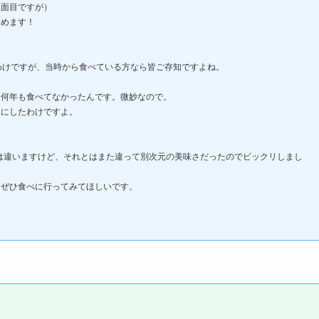
真面目ですが）
努めます！
わけですが、当時から食べている方なら皆ご存知ですよね。
う何年も食べてなかったんです。微妙なので。
口にしたわけですよ。
とは違いますけど、それとはまた違って別次元の美味さだったのでビックリしまし
にぜひ食べに行ってみてほしいです。