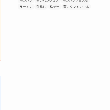
モンハン
モンハンクロス
モンハンフェスタ
ラーメン
引越し
格ゲー
蒙古タンメン中本