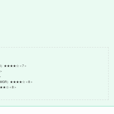
R）★★★★☆＜7＞
＞
＞
MGR）★★★★☆＜8＞
★★☆＜8＞