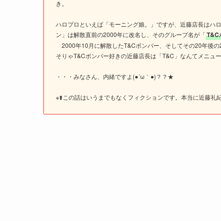
き。
ハロプロといえば「モーニング娘。」ですが、近藤店長はハ
ン」は解散直前の2000年に改名し、そのグループ名が「
T&
2000年10月に解散したT&Cボンバー、そしてその20年後の
そりゃT&Cボンバー好きの近藤店長は「T&C」なんてメニ
・・・みなさん、内緒ですよ(●´ω｀●)？？★
※⬆️この話はいうまでもなくフィクションです。本当に近藤