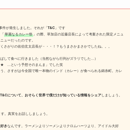
売事件が発生しました。それが「
T&C
」です
ト「
華麗なるカレー祭
」の際、草加店の近藤店長によって考案された限定メニュ
メニューだったのです。
どくさがりの佐伯玄太店長が・・・！？もうまさかまさかでしたね。。。
ばして食べに行きました（当然ながら行列がズラリでした…）
ぁ★ …という予想そのまんま」でした笑
う、さすがは今全国で唯一本物のインド（カレー）が食べられる錦糸町。カレ
T&Cについて、おそらく世界で僕だけが知っている情報をシェア
しましょう。
ます。真実をお話ししましょう。
ロ好き
なんです。ラーメンよりソーメンよりクロムハーツより、アイドル大好