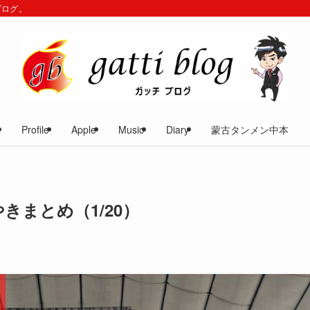
ブログ。
Profile
Apple
Music
Diary
蒙古タンメン中本
やきまとめ（1/20）