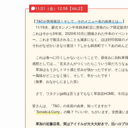
11/21（金）12:58【Vol.2】
【
T&Cが突発復活！そして、そのメニュー名の由来とは…
】
11/19水、蒙古タンメン中本錦糸町店に突発のレア限定販
これは今から5年前、2020年10月に開催された中本のイベン
ー。これまで復活されることも滅多になく、ほぼ封印気味の
それがなぜかいきなり復活！？しかも錦糸町で！？あのめん
これは食べに行くしかないということで、昼休みに自転車飛
感想としては…「玄太さんがつくったらこういう味だろうな
草加はもう少しトマト感と甘みが強かったですが、そこはも
ー風味がどことなく強く、そして、辛かったです！
（無事、おなかしにました笑）
さて、ワタクシgattiは言うまでもなく草加店HOME。今日は
皆さんは、「T&C」の名前の由来、知ってますか？
「
Tomato＆Curry
」の略？？いいや、ちがいます。全然違い
草加の近藤店長、実はアイドルが大大大好きで、旧ハロプ