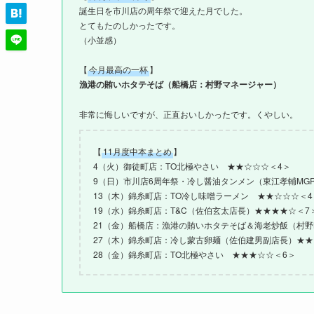
誕生日を市川店の周年祭で迎えた月でした。
とてもたのしかったです。
（小並感）
【
今月最高の一杯
】
漁港の賄いホタテそば（船橋店：村野マネージャー）
非常に悔しいですが、正直おいしかったです。くやしい。
【
11月度中本まとめ
】
4（火）御徒町店：TO北極やさい ★★☆☆☆＜4＞
9（日）市川店6周年祭・冷し醤油タンメン（東江孝輔MG
13（木）錦糸町店：TO冷し味噌ラーメン ★★☆☆☆＜4
19（水）錦糸町店：T&C（佐伯玄太店長）★★★★☆＜7
21（金）船橋店：漁港の賄いホタテそば＆海老炒飯（村野
27（木）錦糸町店：冷し蒙古卵麺（佐伯建男副店長）★★
28（金）錦糸町店：TO北極やさい ★★★☆☆＜6＞