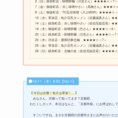
2（日）錦糸町店：味噌卵麺（川見さん）★★★★☆＜7＞
7（金）御徒町店：冷し味噌やさい（高橋さん）★★★☆☆
8（土）御徒町店：TO五目味噌（川上MGR）★★★★☆＜
10（水）草加店：魚介豆乳タンメン（近藤誠真さん）★★
14（土）錦糸町店：冷し味噌やさい（佐伯兄副店長）★★
18（木）御徒町店：味噌卵麺（巴さん）★★★★☆＜8＞
20（土）錦糸町店：味噌卵麺（川見さん）★★★★☆＜7
25（木）渋谷店：濃厚巨豚北極 ★★★★☆＜7＞
26（金）草加店：魚介豆乳タンメン（近藤誠真さん）★★
28（日）錦糸町店：北極の炎（佐伯兄副店長）★★★★☆
12/11（木）6:52【Vol.1】
【
今日は京都！魚介は草加！…
】
みなさん、京都って知ってます？京都府。
わたくしガッチ、本日はなんと、「京都市様」にお呼ばれし
すごいですね、まさか京都府の京都市さまにお声がけいただ