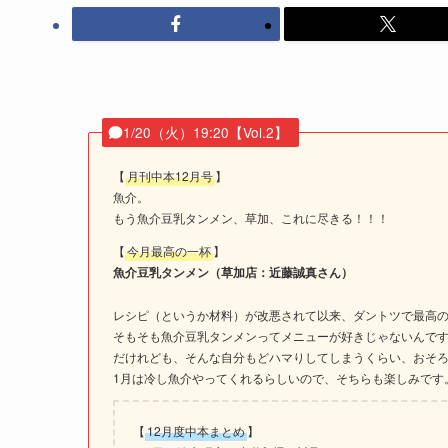
1/20（火）19:20【Vol.2】
【
月刊中本12月号
】
魚介。
もう魚介豆乳タンメン、草加、これに尽きる！！！
【
今月最高の一杯
】
魚介豆乳タンメン（草加店：近藤誠真さん）
レシピ（というか材料）が改悪されて以来、ダントツで最高
そもそも魚介豆乳タンメンってメニューが好きじゃないんで
だけれども、そんな自分もどハマりしてしまうくらい、おそ
1月は冷し魚介やってくれるらしいので、そちらも楽しみです
【
12月度中本まとめ
】