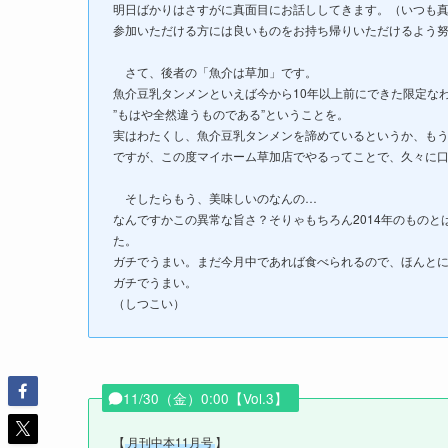
明日ばかりはさすがに真面目にお話ししてきます。（いつも
参加いただける方には良いものをお持ち帰りいただけるよう
さて、後者の「魚介は草加」です。
魚介豆乳タンメンといえば今から10年以上前にできた限定な
”もはや全然違うものである”ということを。
実はわたくし、魚介豆乳タンメンを諦めているというか、も
ですが、この度マイホーム草加店でやるってことで、久々に
そしたらもう、美味しいのなんの…
なんですかこの異常な旨さ？そりゃもちろん2014年のもの
た。
ガチでうまい。まだ今月中であれば食べられるので、ほんと
ガチでうまい。
（しつこい）
11/30（金）0:00【Vol.3】
【
月刊中本11月号
】