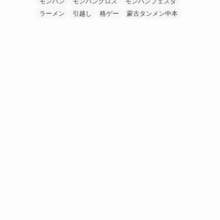
モンハン
モンハンクロス
モンハンフェスタ
ラーメン
引越し
格ゲー
蒙古タンメン中本