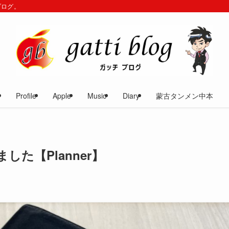
ブログ。
Profile
Apple
Music
Diary
蒙古タンメン中本
した【Planner】