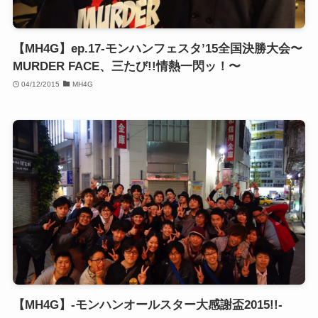
【MH4G】ep.17-モンハンフェスタ’15全国決勝大会〜
MURDER FACE、三たび!!情熱一閃ッ！〜
04/12/2015
MH4G
【MH4G】-モンハンオールスター大感謝盃2015!!-