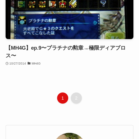
【MH4G】ep.9〜プラチナの勲章→極限ディアブロ
ス〜
10/27/2014
MH4G
1
2