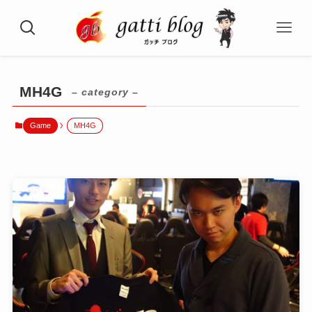
MH4G
– category –
Game
MH4G