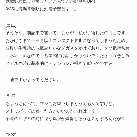
武蔵野線に乗り換えたところでこの記事をUP！
8:35に海浜幕張駅に到着予定どすー。
[8:11]
そうそう、前記事で書いてましたが、私が手術したのは目です。
おかげさまで一ヶ月以上コンタクト禁止になってしまったため、
分厚い牛乳瓶の瓶底みたいなメガネをかけており、クソ気持ち悪
い不細工面なので、基本的には話しかけないでください（悲しみ
メガネの時は基本的にテンションが極めて低いのですｗ
…嘘ですかまってください。
[8:20]
ちょっと待って、マジでお腹下しまくってるんですけど。
ストッパっての買った方がいいのかこれは！？
予選のザザミの時に違う爆弾が爆発しそうな気がするんだが？
[9:22]