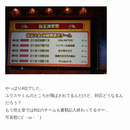
やっぱり4位でした。
ユウスケくんのところが飛ばされてるんだけど、対応どうなるん
だろう？
もう控え室では8位のチームも書類記入終わってるぞー…
可哀想に(´・ω・｀)