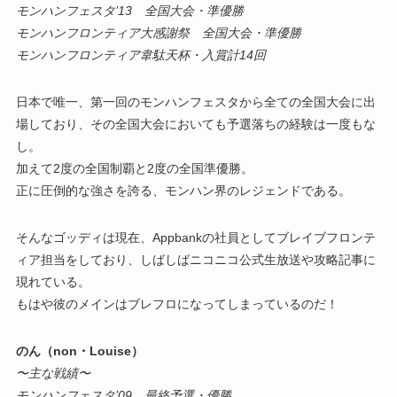
モンハンフェスタ’13 全国大会・準優勝
モンハンフロンティア大感謝祭 全国大会・準優勝
モンハンフロンティア韋駄天杯・入賞計14回
日本で唯一、第一回のモンハンフェスタから全ての全国大会に出
場しており、その全国大会においても予選落ちの経験は一度もな
し。
加えて2度の全国制覇と2度の全国準優勝。
正に圧倒的な強さを誇る、モンハン界のレジェンドである。
そんなゴッディは現在、Appbankの社員としてブレイブフロンテ
ィア担当をしており、しばしばニコニコ公式生放送や攻略記事に
現れている。
もはや彼のメインはブレフロになってしまっているのだ！
のん（non・Louise）
〜主な戦績〜
モンハンフェスタ’09 最終予選・優勝