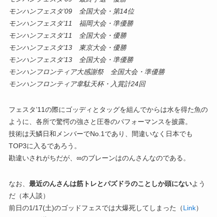
モンハンフェスタ’09 全国大会・第14位
モンハンフェスタ’11 福岡大会・準優勝
モンハンフェスタ’11 全国大会・優勝
モンハンフェスタ’13 東京大会・優勝
モンハンフェスタ’13 全国大会・準優勝
モンハンフロンティア大感謝祭 全国大会・準優勝
モンハンフロンティア韋駄天杯・入賞計24回
フェスタ’11の際にゴッディとタッグを組んでからは水を得た魚の
ように、各所で驚愕の強さと圧巻のパフォーマンスを披露。
技術は天鱗日和メンバーでNo.1であり、間違いなく日本でも
TOP3に入るであろう。
勘違いされがちだが、∞のブレーンはのんさんなのである。
なお、
最近のんさんは筋トレとパズドラのことしか頭にない
よう
だ（本人談）
前日の1/17(土)のゴッドフェスでは大爆死してしまった（
Link
）