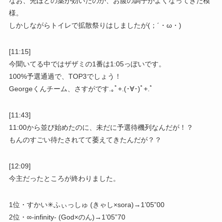
なお、先ほどの薬が効いたのか、お腹の調子がよくなってきた模
様。
しかしながらトイレで拡散祭りはしましたが(；´・ω・)
[11:15]
今聞いてる中ではザザミの1番は1:05っぽいです。
100%予選通過で、TOP3でしょう！
Georgeくんチーム、さすがです.｡ﾟ+.(･∀･)ﾟ+.ﾟ
[11:43]
11:00から並び始めたのに、未だに予選待機列なんだが！？
もんのすごい待たされてて萎えてきたんだが？？
[12:09]
今主だったところが終わりました。
1位・すかい✳︎ふぃっしゅ (きゃし×sora)→1’05”00
2位・∞-infinity- (God×のん)→1’05”70