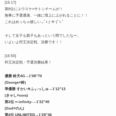
[15:17]
第8位にユウスケ×サトシチームが！
無事に予選通過、一緒に壇上に上がれることに！！
これはめっちゃ嬉しい.｡ﾟ+.(･∀･)ﾟ+.ﾟ
そして女子も親子もあっという間でしたなー。
いよいよ狩王決定戦、決勝です！！
[16:50]
狩王決定戦・予選決勝結果！
優勝 鈴天4G→1’08”70
(George×鈴)
準優勝 すかい✳︎ふぃっしゅ→1’12”13
(きゃし×sora)
第3位 ∞-infinity-→1’22”40
(God×のん)
第4位 UNLIMITED→1’29”46