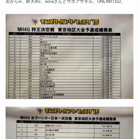
左から∞、鈴天4G、soraさんとザボアザギル、UNLIMITED。