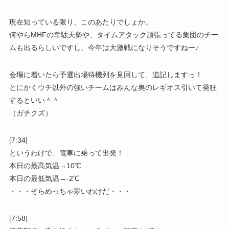
現在知っている限り、このあたりでしょか。
何やらMHFの韋駄天勢や、タイムアタック頑張ってる集団のチー
ムも出るらしいですし、今年は大激戦になりそうですねー♪
会場に着いたら予選出場待機列を見回して、追記しますっ！
とにかくウチ以外の強いチームはみんな奥のレギオス引いて発狂
するといい＾＾
（ガチクズ）
[7:34]
というわけで、電車に乗って出発！
本日の最高気温→10℃
本日の最低気温→-2℃
・・・そらめっちゃ寒いわけだ・・・
[7:58]