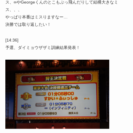
ス、∞やGeorgeくんのとこもぶっ飛んだりして結構大きなミ
ス、、、
やっぱり本番はミスりますなー…
決勝では取り返したい！
[14:36]
予選、ダイミョウザザミ訓練結果発表！