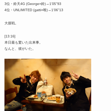
3位・鈴天4G (George×鈴)→1’05”93
4位・UNLIMITED (gatti×唯)→1’06”13
大接戦。
[13:16]
本日最も驚いた出来事。
なんと、彼がいた。