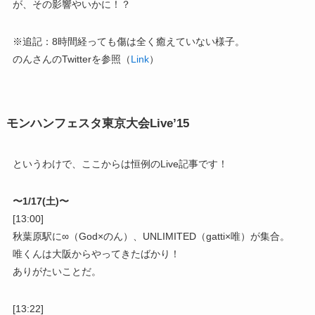
が、その影響やいかに！？
※追記：8時間経っても傷は全く癒えていない様子。
のんさんのTwitterを参照（
Link
）
モンハンフェスタ東京大会Live’15
というわけで、ここからは恒例のLive記事です！
〜1/17(土)〜
[13:00]
秋葉原駅に∞（God×のん）、UNLIMITED（gatti×唯）が集合。
唯くんは大阪からやってきたばかり！
ありがたいことだ。
[13:22]