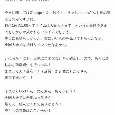
今日に関してはGeorgeくん、鈴くん、きゃし、soraさんを褒め讃
えるのみですよね。
特に1位の1:08ってタイムは大阪大会まで、というか最終予選ま
でもなかなか抜かれないタイムでしょう。
本当に素晴らしかった。実にいいものを見せてもらったなぁ。
全国大会では絶対リベンジせなあかん。
とにもかくにも一足先に全国大会行きが確定したので、あとは楽
しみな強豪連中を待つのみ！！
まれぽくん！呂布！くそ店長！あと他にもたくさん！
東京で会おう！！
それからGodくん、のんさん、ありがとう！
全国大会では全部ぶっ倒そう！
唯くん、組んでくれてありがとう！
俺たちの冒険はここからや！