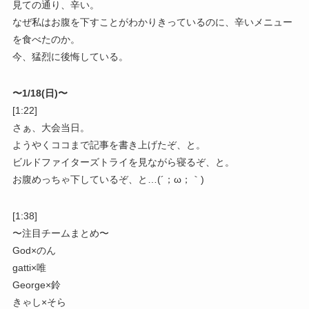
見ての通り、辛い。
なぜ私はお腹を下すことがわかりきっているのに、辛いメニュー
を食べたのか。
今、猛烈に後悔している。
〜1/18(日)〜
[1:22]
さぁ、大会当日。
ようやくココまで記事を書き上げたぞ、と。
ビルドファイターズトライを見ながら寝るぞ、と。
お腹めっちゃ下しているぞ、と…(´；ω；｀)
[1:38]
〜注目チームまとめ〜
God×のん
gatti×唯
George×鈴
きゃし×そら