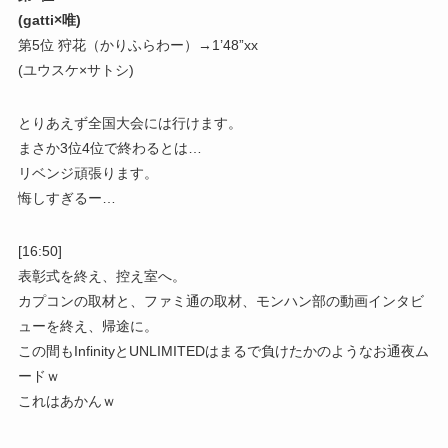
(gatti×唯)
第5位 狩花（かりふらわー）→1’48”xx
(ユウスケ×サトシ)
とりあえず全国大会には行けます。
まさか3位4位で終わるとは…
リベンジ頑張ります。
悔しすぎるー…
[16:50]
表彰式を終え、控え室へ。
カプコンの取材と、ファミ通の取材、モンハン部の動画インタビ
ューを終え、帰途に。
この間もInfinityとUNLIMITEDはまるで負けたかのようなお通夜ム
ードｗ
これはあかんｗ