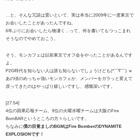
…と、そんな冗談は置いといて、実は本当に2009年に一度東京で
お会いしたことがあったんですね。
6年ぶりにお会いしたら物凄く…って、何を書いてもつっこまれ
そうなのでやめておこう。
そう、モンカフェは以前東京でオフ会をやったことがあるんです
よ。
P2G時代を知らない人は誰も知らないでしょうけども(*￣∇￣) ｗ
あの頃のめっちゃ強いモンカフェが、メンバーをガラッと変えて
戻ってきたのはやっぱり嬉しいですし、感慨深いです。
[27:54]
4位の因果応報チーム、9位の火曜水曜チームは大阪のFire
BomBARというところの方々らしいです。
ちなみに
僕の目覚ましのBGMはFire BomberのDYNAMITE
EXPLOSIONです！