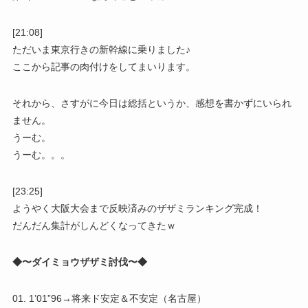
[21:08]
ただいま東京行きの新幹線に乗りました♪
ここから記事の肉付けをしてまいります。
それから、さすがに今日は総括というか、感想を書かずにいられ
ません。
うーむ。
うーむ。。。
[23:25]
ようやく大阪大会まで反映済みのザザミランキング完成！
だんだん集計がしんどくなってきたｗ
◆〜ダイミョウザザミ討伐〜◆
01. 1’01”96→将来ド安定＆不安定（名古屋）