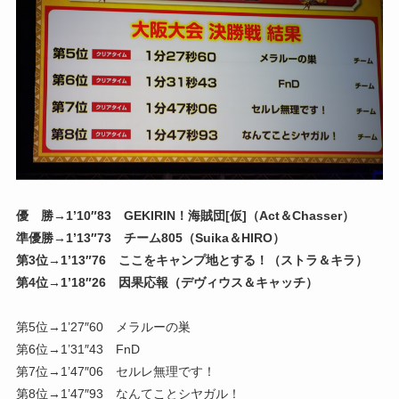
優 勝→1’10″83 GEKIRIN！海賊団[仮]（Act＆Chasser）
準優勝→1’13″73 チーム805（Suika＆HIRO）
第3位→1’13″76 ここをキャンプ地とする！（ストラ＆キラ）
第4位→1’18″26 因果応報（デヴィウス＆キャッチ）
第5位→1’27″60 メラルーの巣
第6位→1’31″43 FnD
第7位→1’47″06 セルレ無理です！
第8位→1’47″93 なんてことシヤガル！