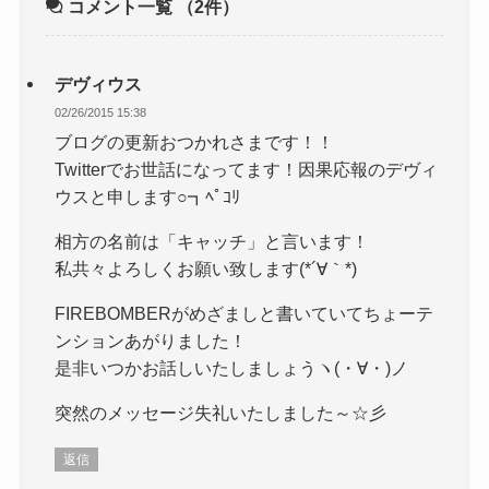
コメント一覧
（2件）
デヴィウス
02/26/2015 15:38
ブログの更新おつかれさまです！！
Twitterでお世話になってます！因果応報のデヴィ
ウスと申します○┓ﾍﾟｺﾘ
相方の名前は「キャッチ」と言います！
私共々よろしくお願い致します(*´∀｀*)
FIREBOMBERがめざましと書いていてちょーテ
ンションあがりました！
是非いつかお話しいたしましょうヽ(・∀・)ノ
突然のメッセージ失礼いたしました～☆彡
返信