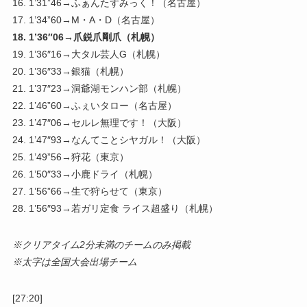
16. 1’31”46→ふぁんたずみっく！（名古屋）
17. 1’34”60→M・A・D（名古屋）
18. 1’36″06→爪鋭爪剛爪（札幌）
19. 1’36″16→大タル芸人G（札幌）
20. 1’36″33→銀猫（札幌）
21. 1’37″23→洞爺湖モンハン部（札幌）
22. 1’46”60→ふぇいタロー（名古屋）
23. 1’47″06→セルレ無理です！（大阪）
24. 1’47″93→なんてことシヤガル！（大阪）
25. 1’49”56→狩花（東京）
26. 1’50″33→小鹿ドライ（札幌）
27. 1’56”66→生で狩らせて（東京）
28. 1’56″93→若ガリ定食 ライス超盛り（札幌）
※クリアタイム2分未満のチームのみ掲載
※太字は全国大会出場チーム
[27:20]