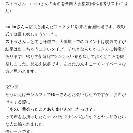
ストラさん、suikaさんの両名を全国大会複数回出場者リストに追
加♪
suikaさん
→店長と組んだフェスタ11以来の全国出場です。表彰
式では最も嬉しそうでした。
ストラさん
→とても謙虚で、大体壇上でのコメントは弱気ですが
結果は出しちゃうニクいタイプ。それとなんだか歩き方に特徴が
あります。帰りの新幹線で3回くらい巻き戻して歩くところを観
察しました。見応え抜群です。あとたぶんすごーくマイペースな
方と思われます。
[27:49]
そういえばモンカフェで
ゆーさん
とお会いしたのですが、お声が
けをする際に
「あの、昔会ったことありませんでしたっけ？」
って声をお掛けしたらナンパか？ナンパなのか？とヤクザみたい
な人に煽られました。
怖かったです。