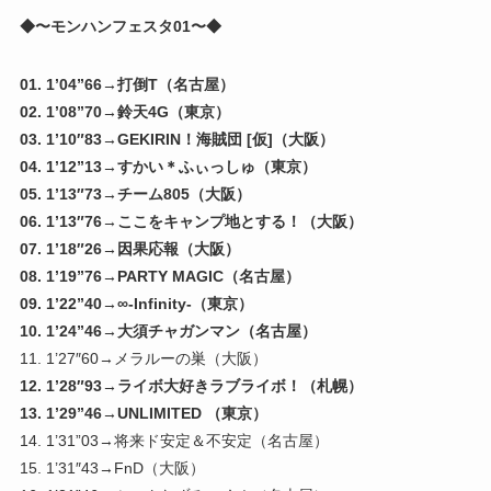
◆〜モンハンフェスタ01〜◆
01. 1’04”66→打倒T（名古屋）
02. 1’08”70→鈴天4G（東京）
03. 1’10″83→GEKIRIN！海賊団 [仮]（大阪）
04. 1’12”13→すかい＊ふぃっしゅ（東京）
05. 1’13″73→チーム805（大阪）
06. 1’13″76→ここをキャンプ地とする！（大阪）
07. 1’18″26→因果応報（大阪）
08. 1’19”76→PARTY MAGIC（名古屋）
09. 1’22”40→∞-Infinity-（東京）
10. 1’24”46→大須チャガンマン（名古屋）
11. 1’27″60→メラルーの巣（大阪）
12. 1’28″93→ライボ大好きラブライボ！（札幌）
13. 1’29”46→UNLIMITED （東京）
14. 1’31”03→将来ド安定＆不安定（名古屋）
15. 1’31″43→FnD（大阪）