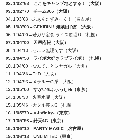
02. 1’02″63→ここをキャンプ地とする！（大阪）
03. 1’02″70→チーム805（大阪）
04. 1’03”63→ふぁんたずみっく！（名古屋）
05. 1’03″93→GEKIRIN！海賊団 [仮]（大阪）
06. 1’04″00→若ガリ定食 ライス超盛り（札幌）
07. 1’04″00→因果応報（大阪）
08. 1’04″13→セルレ無理です（大阪）
09. 1’04″56→ライボ大好きラブライボ！（札幌）
10. 1’04″60→なんてことシヤガル（大阪）
11. 1’04″86→FnD（大阪）
12. 1’04″93→メラルーの巣（大阪）
13. 1’05”00→すかい✳︎ふぃっしゅ（東京）
14. 1’05″33→火曜水曜（大阪）
15. 1’05″46→大タル芸人G（札幌）
16. 1’05”70→∞-Infinity-（東京）
17. 1’05”93→鈴天4G（東京）
18. 1’06”10→PARTY MAGIC（名古屋）
19. 1’06”13→UNLIMITED（東京）