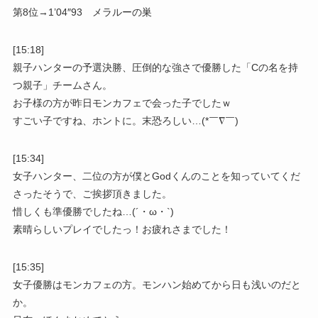
第8位→1’04″93 メラルーの巣
[15:18]
親子ハンターの予選決勝、圧倒的な強さで優勝した「Cの名を持
つ親子」チームさん。
お子様の方が昨日モンカフェで会った子でしたｗ
すごい子ですね、ホントに。末恐ろしい…(*￣∇￣)
[15:34]
女子ハンター、二位の方が僕とGodくんのことを知っていてくだ
さったそうで、ご挨拶頂きました。
惜しくも準優勝でしたね…(´・ω・`)
素晴らしいプレイでしたっ！お疲れさまでした！
[15:35]
女子優勝はモンカフェの方。モンハン始めてから日も浅いのだと
か。