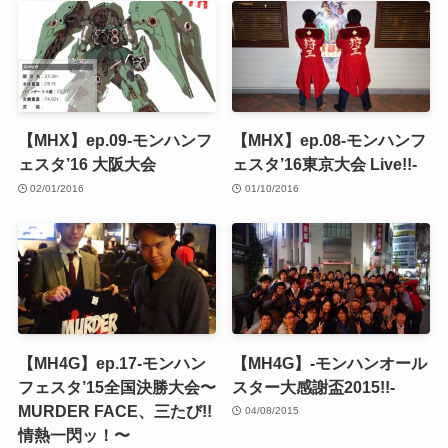
【MHX】ep.09-モンハンフ
【MHX】ep.08-モンハンフ
ェスタ’16 大阪大会
ェスタ’16東京大会 Live!!-
02/01/2016
01/10/2016
【MH4G】ep.17-モンハン
【MH4G】-モンハンオール
フェスタ’15全国決勝大会〜
スター大感謝盃2015!!-
MURDER FACE、三たび!!
04/08/2015
情熱一閃ッ！〜