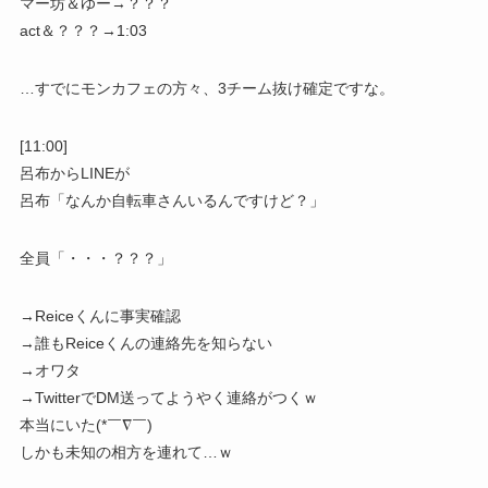
マー坊＆ゆー→？？？
act＆？？？→1:03
…すでにモンカフェの方々、3チーム抜け確定ですな。
[11:00]
呂布からLINEが
呂布「なんか自転車さんいるんですけど？」
全員「・・・？？？」
→Reiceくんに事実確認
→誰もReiceくんの連絡先を知らない
→オワタ
→TwitterでDM送ってようやく連絡がつくｗ
本当にいた(*￣∇￣)
しかも未知の相方を連れて…ｗ