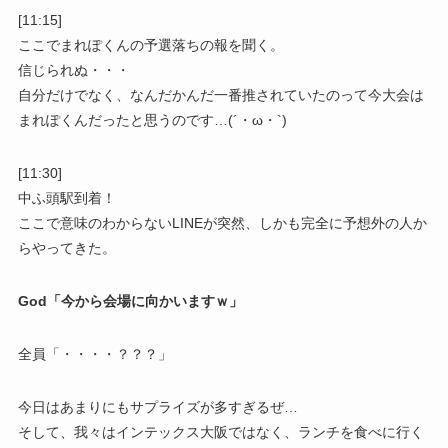
[11:15]
ここでまれぽくんの予選落ちの報を聞く。
信じられぬ・・・
自分だけでなく、なんだかんだ一番推されていたのって今大会は
まれぽくんだったと思うのです…(´・ω・`)
[11:30]
中ふ頭駅到着！
ここで意味のわからないLINEが突然、しかも完全に予想外の人か
らやってきた。
God「今から会場に向かいますｗ」
全員「・・・・？？？」
今日はあまりにもサプライズが多すぎるぜ…
そして、我々はインテックス大阪ではなく、ランチを食べに行く