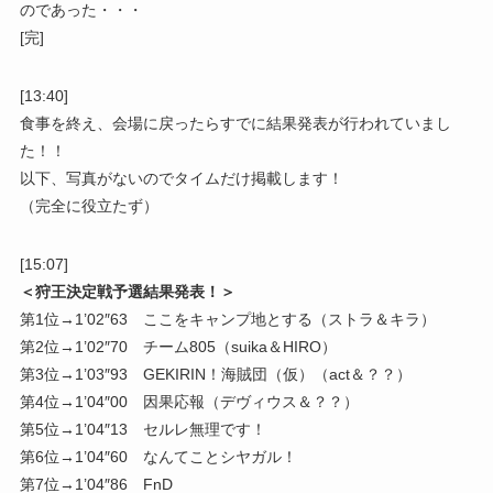
のであった・・・
[完]
[13:40]
食事を終え、会場に戻ったらすでに結果発表が行われていまし
た！！
以下、写真がないのでタイムだけ掲載します！
（完全に役立たず）
[15:07]
＜狩王決定戦予選結果発表！＞
第1位→1’02″63 ここをキャンプ地とする（ストラ＆キラ）
第2位→1’02″70 チーム805（suika＆HIRO）
第3位→1’03″93 GEKIRIN！海賊団（仮）（act＆？？）
第4位→1’04″00 因果応報（デヴィウス＆？？）
第5位→1’04″13 セルレ無理です！
第6位→1’04″60 なんてことシヤガル！
第7位→1’04″86 FnD