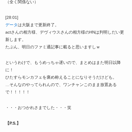
（全く関係ない）
[28:01]
データ
は大阪まで更新終了。
actさんの相方様、デヴィウスさんの相方様のHNは判明しだい更
新します。
たぶん、明日のファミ通記事に載ると思いますしｗ
というわけで、もうめっちゃ遅いので、まとめはまた明日以降
に！
ひたすらモンカフェを褒め称えることになりそうだけども。
…そんなのやってられんので、ワンチャンこのまま放置ある
で！！！！！
・・・おつかれさまでした・・・笑
【P.S.】