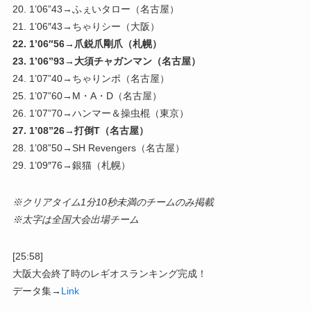
20. 1’06”43→ふぇいタロー（名古屋）
21. 1’06″43→ちゃりシー（大阪）
22. 1’06″56→爪鋭爪剛爪（札幌）
23. 1’06”93→大須チャガンマン（名古屋）
24. 1’07”40→ちゃりンポ（名古屋）
25. 1’07”60→M・A・D（名古屋）
26. 1’07”70→ハンマー＆操虫棍（東京）
27. 1’08”26→打倒T（名古屋）
28. 1’08”50→SH Revengers（名古屋）
29. 1’09″76→銀猫（札幌）
※クリアタイム1分10秒未満のチームのみ掲載
※太字は全国大会出場チーム
[25:58]
大阪大会終了時のレギオスランキング完成！
データ集→
Link