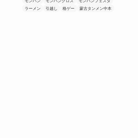
モンハン
モンハンクロス
モンハンフェスタ
ラーメン
引越し
格ゲー
蒙古タンメン中本