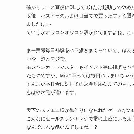
確かリリース直後にDLして8分だけ起動してやめ
以後、パズドラのおまけ目当てで買ったファミ通A
ました(ぉぃ
ていうかオワコンオワコン騒がれてますよね、この
まー実際毎日補填をバラ撒きまくっていて、ほん
いや、割とマジで。
モンハンカードマスターもイベント毎に補填をバ
たものですが、MAに至っては毎日バラまいちゃ
すんごい不具合に対しての返金対応なんてのもし
もはや次元が違います。
天下のスクエニ様が御作りになられたゲームなの
こんなにセールスランキングで常に上位にいるよ
なんでこんな酷いんでしょねー？