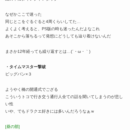
なぜかここで迷った
同じとこをぐるぐると4周くらいしてた…
よくよく考えると、PS版の時も迷ったんだよなこれ
あそこから落ちるって発想にどうしても辿り着けないんだ
まさか12年経っても繰り返すとは…(´・ω・｀)
・タイムマスター撃破
ビッグバン×３
ようやく橋の開通式でござる
こういうトコで行き交う通行人全ての話を聞いてしまうのが悲し
い性
いや、でもドラクエ好きには多いんだろうなぁｗ
[昼の部]