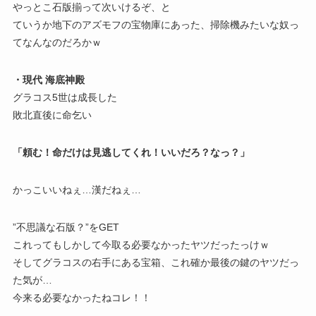
やっとこ石版揃って次いけるぞ、と
ていうか地下のアズモフの宝物庫にあった、掃除機みたいな奴っ
てなんなのだろかｗ
・現代 海底神殿
グラコス5世は成長した
敗北直後に命乞い
「頼む！命だけは見逃してくれ！いいだろ？なっ？」
かっこいいねぇ…漢だねぇ…
”不思議な石版？”をGET
これってもしかして今取る必要なかったヤツだったっけｗ
そしてグラコスの右手にある宝箱、これ確か最後の鍵のヤツだっ
た気が…
今来る必要なかったねコレ！！