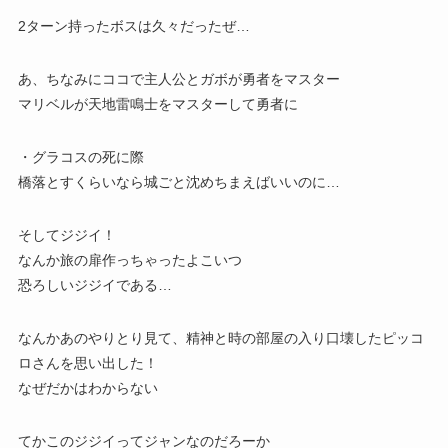
2ターン持ったボスは久々だったぜ…
あ、ちなみにココで主人公とガボが勇者をマスター
マリベルが天地雷鳴士をマスターして勇者に
・グラコスの死に際
橋落とすくらいなら城ごと沈めちまえばいいのに…
そしてジジイ！
なんか旅の扉作っちゃったよこいつ
恐ろしいジジイである…
なんかあのやりとり見て、精神と時の部屋の入り口壊したピッコ
ロさんを思い出した！
なぜだかはわからない
てかこのジジイってジャンなのだろーか