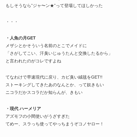
もしそうなら”ジャ〜ン★”って登場してほしかった
・・・
・人魚の月GET
メザシとかそういう名前のとこでメイドに
「さがしてこい、汗臭いじゅうたんと交換したるから」
と言われたのがコレですよね
てなわけで早速現代に戻り、カビ臭い絨毯をGET!!
ストーキングしてきたあのなんとか、って奴きもい
ニコラだかスコラだか知らんが、きもい
・現代 ハーメリア
アズモフの小間使いがうざすぎた
てめー、スラっち使ってやっちまうぞコノヤロー！