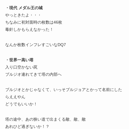
・現代 メダル王の城
やっときたよ・・・
ちなみに初対面時の枚数は46枚
毒針しかもらえなかった！
なんか枚数インフレすごいなDQ7
・世界一高い塔
入り口空かない罠
ブルジオ連れてきて塔の内部へ
ブルジオとかじゃなくて、いっそブルジョアとかって名前にした
らええやん
どうでもいいか！
塔の途中、あの狭い道で出まくる敵、敵、敵
あれひど過ぎないか！？