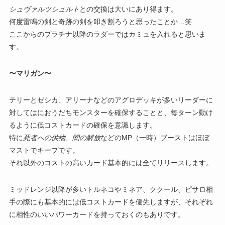
シュヴァルツシュルト
との交換は大いにあり得ます。
何度雷鳴の剣と奇跡の剣を叩き割ろうと思ったことか…笑
ここからのプラチナ以降のラダーではカミュを入れると思いま
す。
〜マリガン〜
テリーとゼシカ、アリーナなどのアグロデッキが多いリーダーに
対してはにおうだちモンスターを確保することと、毎ターン動け
るように低コストカードの確保を意識します。
特に
死者への供物
、
闇の解放
などのMP（一時）ブーストはほぼ
マストでキープです。
それ以外のコストの高いカード基本的には全てリリースします。
ミッドレンジ以降が多いトルネコやミネア、ククール、ピサロ相
手の際にも基本的には低コストカードを優先しますが、それぞれ
に相性のいいパワーカードを持っておくのもありです。