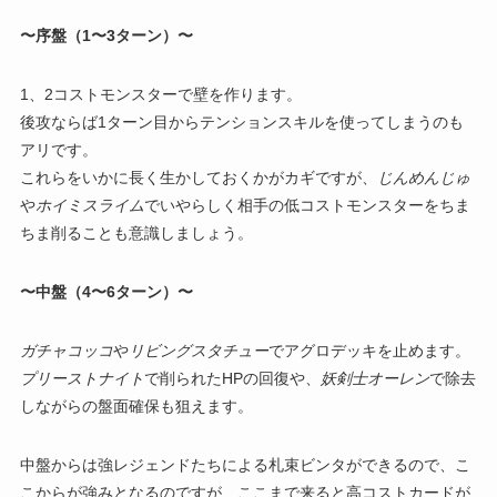
〜序盤（1〜3ターン）〜
1、2コストモンスターで壁を作ります。
後攻ならば1ターン目からテンションスキルを使ってしまうのも
アリです。
これらをいかに長く生かしておくかがカギですが、
じんめんじゅ
や
ホイミスライム
でいやらしく相手の低コストモンスターをちま
ちま削ることも意識しましょう。
〜中盤（4〜6ターン）〜
ガチャコッコ
や
リビングスタチュー
でアグロデッキを止めます。
プリーストナイト
で削られたHPの回復や、
妖剣士オーレン
で除去
しながらの盤面確保も狙えます。
中盤からは強レジェンドたちによる札束ビンタができるので、こ
こからが強みとなるのですが、ここまで来ると高コストカードが