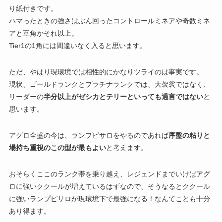
り紙付きです。
ハマったときの強さはぶん回ったコントロールミネアや奇数ミネ
アと互角かそれ以上。
Tier1の1角には間違いなく入ると思います。
ただ、やはり現環境では相性的にかなりツライのは事実です。
現状、ゴールドランクとプラチナランクでは、大袈裟ではなく、
リーダーの
半分以上がゼシカとテリーといっても過言ではない
と
思います。
アグロ全盛の今は、ランプピサロをやるのであれば
序盤の粘りと
場持ち重視のこの型が最もよい
と考えます。
おそらくここのランク帯を乗り越え、レジェンドまでいけばアグ
ロに強いククールが増えているはずなので、そうなるとククール
に強いランプピサロが現環境下で最強になる！なんてことも十分
あり得ます。