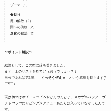
ゾーマ（1）
◆特技
魔力解放（2）
闇への供物（2）
進化の秘法（2）
〜ポイント解説〜
結論として、この型に落ち着きました。
まず、上のリストを見てどう思うでしょう？？
自分であれば第1感、
「くっそうぜえｗ」
という感想を持ちます(*
￣∇￣)
実は初めは
ホイミスライム
や
じんめんじゅ
、
メガザルロック
、
ガ
チャコッコ
に
リビングスタチュー
あたりは入っていなかったんで
す。