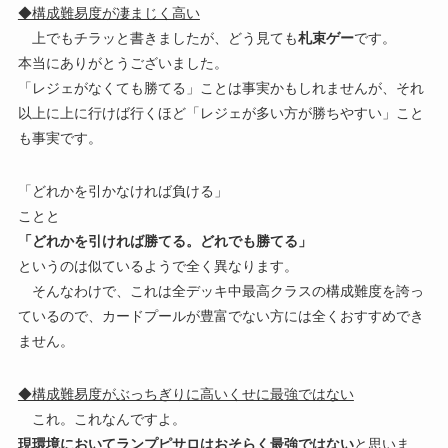
◆構成難易度が凄まじく高い
上でもチラッと書きましたが、どう見ても
札束ゲー
です。
本当にありがとうございました。
「レジェがなくても勝てる」ことは事実かもしれませんが、それ
以上に上に行けば行くほど「レジェが多い方が勝ちやすい」こと
も事実です。
「どれかを引かなければ負ける」
ことと
「どれかを引ければ勝てる。どれでも勝てる」
というのは似ているようで全く異なります。
そんなわけで、これは全デッキ中最高クラスの構成難度を誇っ
ているので、カードプールが豊富でない方には全くおすすめでき
ません。
◆構成難易度がぶっちぎりに高いくせに最強ではない
これ。これなんですよ。
現環境においてランプピサロはおそらく最強ではない
と思いま