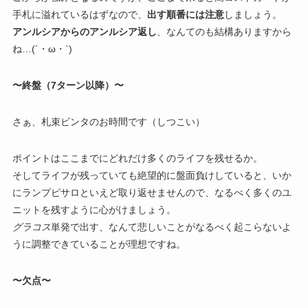
手札に溢れているはずなので、
出す順番には注意
しましょう。
アンルシアからのアンルシア返し
、なんてのも結構ありますから
ね…(´・ω・`)
〜終盤（7ターン以降）〜
さぁ、札束ビンタのお時間です（しつこい）
ポイントはここまでにどれだけ多くのライフを残せるか。
そしてライフが残っていても絶望的に盤面負けしていると、いか
にランプピサロといえど取り返せませんので、なるべく多くのユ
ニットを残すように心がけましょう。
グラコス
単発で出す、なんて悲しいことがなるべく起こらないよ
うに調整できていることが理想ですね。
〜欠点〜