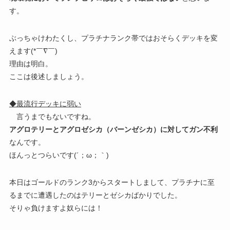
す。
ぶっちゃけわたくし、プラチナランク帯ではおそらくデッキを変
えます(*￣∇￣)
理由は明白。
ここは後述しましょう。
◆最流行デッキに弱い
言うまでもないですね。
アグロテリーとアグロゼシカ（バーンゼシカ）に対してガン不利
なんです。
ほんっとつらいです(´；ω；｀)
本日はゴールドのランク3からスタートしまして、プラチナに至
るまでに遭遇したのはテリーとゼシカばかりでした。
そりゃ負けますよ奴らには！