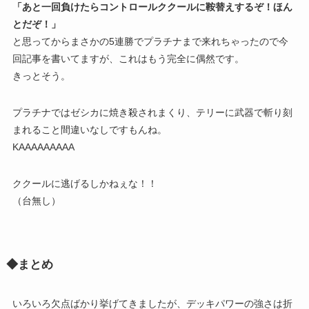
「あと一回負けたらコントロールククールに鞍替えするぞ！ほん
とだぞ！」
と思ってからまさかの5連勝でプラチナまで来れちゃったので今
回記事を書いてますが、これはもう完全に偶然です。
きっとそう。
プラチナではゼシカに焼き殺されまくり、テリーに武器で斬り刻
まれること間違いなしですもんね。
KAAAAAAAAA
ククールに逃げるしかねぇな！！
（台無し）
◆まとめ
いろいろ欠点ばかり挙げてきましたが、デッキパワーの強さは折