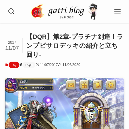
【DQR】第2章-プラチナ到達！ラ
2017
ンプピサロデッキの紹介と立ち
11/07
回り-
11/07/2017
11/06/2020
DQ
DQR