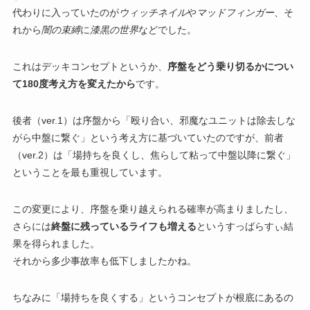
代わりに入っていたのが
ウィッチネイル
や
マッドフィンガー
、そ
れから
闇の束縛
に
漆黒の世界
などでした。
これはデッキコンセプトというか、
序盤をどう乗り切るかについ
て180度考え方を変えたから
です。
後者（ver.1）は序盤から「殴り合い、邪魔なユニットは除去しな
がら中盤に繋ぐ」という考え方に基づいていたのですが、前者
（ver.2）は「場持ちを良くし、焦らして粘って中盤以降に繋ぐ」
ということを最も重視しています。
この変更により、序盤を乗り越えられる確率が高まりましたし、
さらには
終盤に残っているライフも増える
というすっばらすぃ結
果を得られました。
それから多少事故率も低下しましたかね。
ちなみに「場持ちを良くする」というコンセプトが根底にあるの