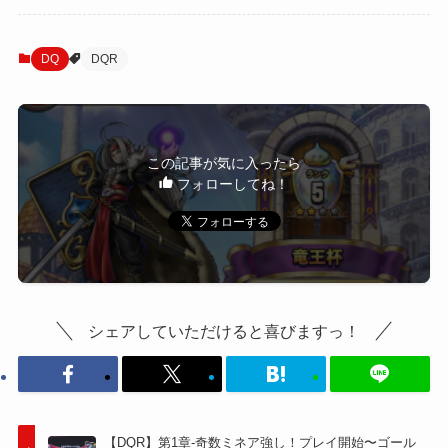
DQ
DQR
この記事が気に入ったら
フォローしてね！
シェアしていただけると喜びますっ！
【DQR】第1章-奇数ミネア強し！プレイ開始〜ゴール