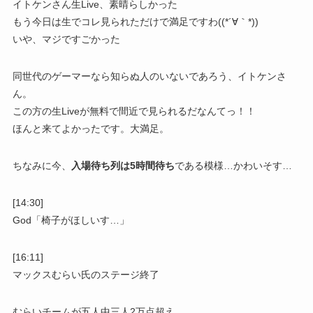
イトケンさん生Live、素晴らしかった
もう今日は生でコレ見られただけで満足ですわ((*´∀｀*))
いや、マジですごかった
同世代のゲーマーなら知らぬ人のいないであろう、イトケンさ
ん。
この方の生Liveが無料で間近で見られるだなんてっ！！
ほんと来てよかったです。大満足。
ちなみに今、
入場待ち列は5時間待ち
である模様…かわいそす…
[14:30]
God「椅子がほしいす…」
[16:11]
マックスむらい氏のステージ終了
むらいチームが五人中三人2万点超え。