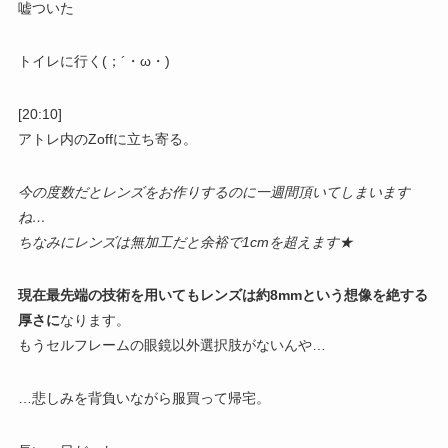
嘘ついた
トイレに行く(；´・ω・)
[20:10]
アトレ内のZoffに立ち寄る。
今の度数だとレンズをお作りするのに一週間頂いてしまいます
ね…
ちなみにレンズは無加工だと余裕で1cmを超えます★
現在最先端の技術を用いてもレンズは約8mmという想像を絶する
厚さに
なります。
もうセルフレームの眼鏡以外選択肢がないんや…
…悲しみを背負いながら服買って帰宅。