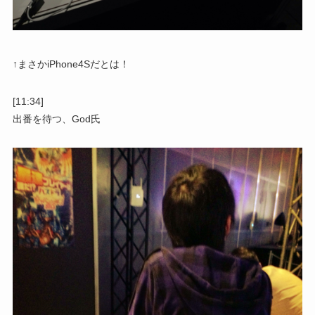
↑まさかiPhone4Sだとは！
[11:34]
出番を待つ、God氏