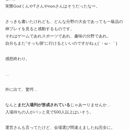
実際GodくんやTさんやnonさんはそうだったなー。
さっきも書いたけれども、どんな分野の大会であっても一級品の
神プレイを見ると感動するものです。
それはゲームであれスポーツであれ、趣味の分野であれ。
自分もまた”そっち側”に行けるといいのですがねぇ(´・ω・｀)
感想終わり。
…
外に出て、驚愕…
なんと
まだ入場列が形成されている
じゃあーりませんか…
入場待ちの人がパッと見で500人以上はいそう。
運営さんも言ってたけど、会場選び間違えましたね完全に。