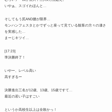
いやぁ、スゴイわほんと…
そしてもう尻AND腰が限界…
モンハンフェスタとかでずっと座って見ている観客の方々の凄さ
を実感した…
まーじキツイ…
[17:23]
準決勝終了！
いやー、レベル高い
高すぎるー
決勝進出三名が12歳、13歳、15歳ですて…
最近の若い子はすごい
というか高校生以上は全敗かっ！