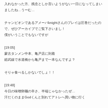
入れなかった方、残念としか言いようがない一日になってしまい
ましたね…うーむ…
チャンピオンであるアメーバknightさんのプレイは圧巻だったの
で、ぜひアーカイブでご覧下さいまし！
僕がいうことでもないですが
[19:05]
蒙古タンメン中本、亀戸店に到着
総武線で水道橋から亀戸まで一本なんですよ？
そりゃ食べるしかないでしょ！！
[19:48]
今日の味噌卵麺の辛さ、半端じゃなかったぜ…
汗だくのままGodくんと別れてアトレへ買い物に行く