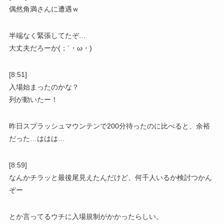
偶然角満さんに遭遇ｗ
半端なく緊張してたぞ…
大丈夫だろーか(；´・ω・)
[8:51]
入場始まったのかな？
列が動いたー！
昨日スプラッシュマウンテンで200分待ったのに比べると、余裕
だった…ははは…
[8:59]
なんかチラッと最後尾見えたんだけど、何千人いるか検討つかん
ぞー
とか言ってるウチに入場規制がかかったらしい。