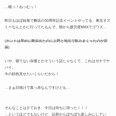
…眠っ！ねっむっ！
昨日もほぼ始発で舞浜の30周年記念イベントやってる、東京ネズ
ミーなんとかに行ってたもんで、朝から疲労度MAXでゴワス…
(
ホントは早めに舞浜出たのに上野と地元で飲みまくったのが原
因
)
いや、寝てない自慢とかそういう話じゃなくて、これはガチでヤ
バイ。
今の顔色見せたいくらいだから！
…まぁ日焼けで真っ赤なんですけども…
そんなことはさておき、今日は待ちに待った！！！
…というほどでもないけど、以前からぼちぼち楽しみにしてい