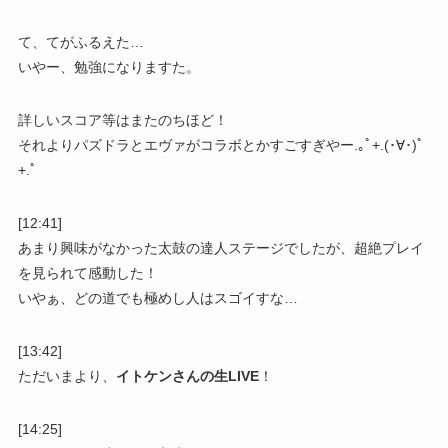
て、てがふるえた…
いやー、勉強になりますた。
詳しいスコア等はまたのちほど！
それよりパズドラとエヴァがコラボとかすごすぎやー.｡ﾟ+.(･∀･)ﾟ
+.ﾟ
[12:41]
あまり興味がなかった太鼓の達人ステージでしたが、超絶プレイ
を見られて感動した！
いやぁ、どの道でも極めし人はスゴイすな…
[13:42]
ただいまより、
イトケンさんの生LIVE
！
[14:25]