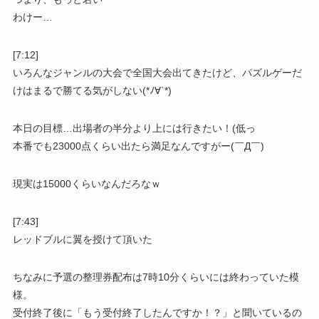
わけー…
[7:12]
いろんなジャンルの大会で全国大会出てきたけど、パズルゲーだ
けはまるで勝てる気がしない(*ﾉ∀`*)
本日の目標…出場者の半分より上には行きたい！(低っ
本番でも23000点くらい出たら満足なんですがー(￣Д￣)
現実は15000くらいなんだろなｗ
[7:43]
レッドブルに翼を授けて頂いた
ちなみに予選の整理券配布は7時10分くらいには終わっていた模
様。
受付終了後に「もう受付終了したんですか！？」と聞いているの