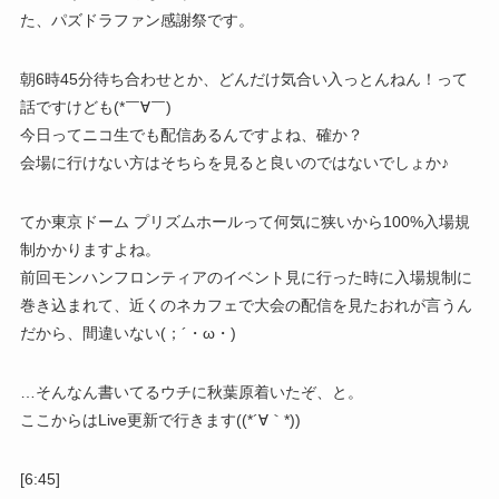
た、パズドラファン感謝祭です。
朝6時45分待ち合わせとか、どんだけ気合い入っとんねん！って
話ですけども(*￣∀￣)
今日ってニコ生でも配信あるんですよね、確か？
会場に行けない方はそちらを見ると良いのではないでしょか♪
てか東京ドーム プリズムホールって何気に狭いから100%入場規
制かかりますよね。
前回モンハンフロンティアのイベント見に行った時に入場規制に
巻き込まれて、近くのネカフェで大会の配信を見たおれが言うん
だから、間違いない(；´・ω・)
…そんなん書いてるウチに秋葉原着いたぞ、と。
ここからはLive更新で行きます((*´∀｀*))
[6:45]