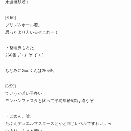
水道橋駅着！
[6:50]
プリズムホール着。
思ったより人いるぞこれー！
・整理券もろた
266番.｡ﾟ+.(･∀･)ﾟ+.ﾟ
ちなみにGodくんは265番。
[6:59]
ていうか若い子多い
モンハンフェスタと比べて平均年齢5歳は違うぞ…
・ごめん、嘘。
たぶんデュエルマスターズとかと同じレベルですわい…ｗ
つまり、もっと若い