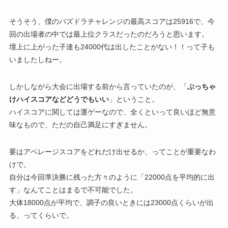
そうそう、僕のパズドラチャレンジの最高スコアは25916で、今
回の出場者の中では最上位クラスだったのだろうと思います。
壇上に上がった子達も24000代は出したことがない！！って子も
いましたしねー。
しかしながら大会に出場する前から言っていたのが、「
ぶっちゃ
けハイスコアなどどうでもいい
」ということ。
ハイスコアに関しては運ゲーなので、全くといって良いほど無意
味なもので、ただの自己満足にすぎません。
要はアベレージスコアをどれだけ出せるか、ってことが重要なわ
けで。
自分は今回準決勝に残った方々のように「22000点を平均的に出
す」なんてことはまるで不可能でした。
大体18000点が平均で、調子の良いときには23000点くらいが出
る、ってくらいで。