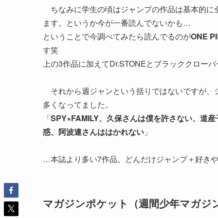
ちなみに学生の頃はジャンプの作品は基本的に全
ます。というか今が一番読んでないかも…
ということで今調べてみたら読んでるのが
ONE 
す笑
上の3作品に加えてDr.STONEとブラッククロ
それから週ジャンという括りではないですが、ジ
多くなってました。
「
SPY×FAMILY、久保さんは僕を許さない、道
惑、阿波連さんははかれない
」
…本誌より多い7作品。どんだけジャンプ＋好き
マガジンポケット（週間少年マガジ