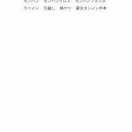
モンハン
モンハンクロス
モンハンフェスタ
ラーメン
引越し
格ゲー
蒙古タンメン中本