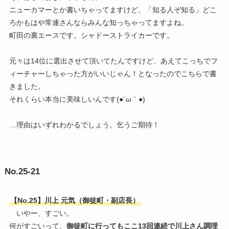
ニューカマーとか書いちゃってますけど、「知る人ぞ知る」どこ
ろかもはや常連さんならみんな知っちゃってますよね。
町田の裏エースです。シャドーストライカーです。
元々は14位に選出させて頂いてたんですけど、あえてこっちでフ
ィーチャーしちゃった方がいいじゃん！となったのでこちらで書
きました。
それくらい本当に美味しいんです(●´ω｀●)
…理由はいずれわかるでしょう。乞うご期待！
No.25-21
【No.25】川上 元気（御徒町・副店長）
いやー、すごい。
何がすごいって、
御徒町に行ってもここ13回連続で川上さん調理