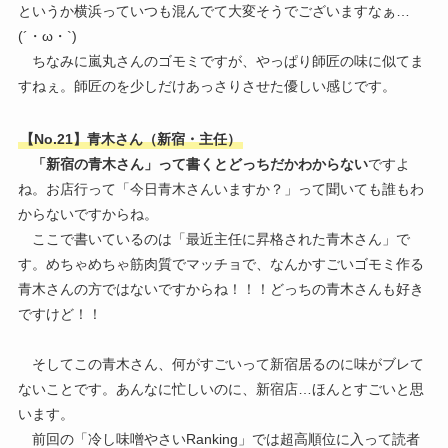
というか横浜っていつも混んでて大変そうでございますなぁ…
(´・ω・`)
ちなみに嵐丸さんのゴモミですが、やっぱり師匠の味に似てま
すねぇ。師匠のを少しだけあっさりさせた優しい感じです。
【No.21】青木さん（新宿・主任）
「新宿の青木さん」って書くとどっちだかわからない
ですよ
ね。お店行って「今日青木さんいますか？」って聞いても誰もわ
からないですからね。
ここで書いているのは「最近主任に昇格された青木さん」で
す。めちゃめちゃ筋肉質でマッチョで、なんかすごいゴモミ作る
青木さんの方ではないですからね！！！どっちの青木さんも好き
ですけど！！
そしてこの青木さん、何がすごいって新宿居るのに味がブレて
ないことです。あんなに忙しいのに、新宿店…ほんとすごいと思
います。
前回の「冷し味噌やさいRanking」では超高順位に入って読者