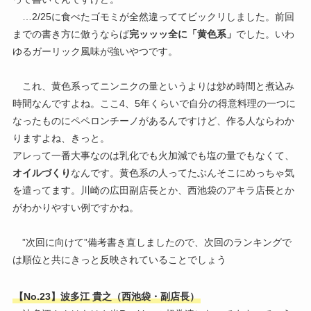
…2/25に食べたゴモミが全然違っててビックリしました。前回
までの書き方に倣うならば
完ッッッ全に「黄色系」
でした。いわ
ゆるガーリック風味が強いやつです。
これ、黄色系ってニンニクの量というよりは炒め時間と煮込み
時間なんですよね。ここ4、5年くらいで自分の得意料理の一つに
なったものにペペロンチーノがあるんですけど、作る人ならわか
りますよね、きっと。
アレって一番大事なのは乳化でも火加減でも塩の量でもなくて、
オイルづくり
なんです。黄色系の人ってたぶんそこにめっちゃ気
を遣ってます。川崎の広田副店長とか、西池袋のアキラ店長とか
がわかりやすい例ですかね。
”次回に向けて”備考書き直しましたので、次回のランキングで
は順位と共にきっと反映されていることでしょう
【No.23】波多江 貴之（西池袋・副店長）