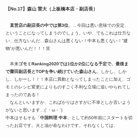
【No.17】森山 雷大（上板橋本店・副店長）
直営店の副店長の中では第3位
。…今回は悪い意味での安定、
ということになってしまうのでしょう。いや、でもこれは仕方な
い…仕方ないんだ…森山さんは悪くない！中本も悪くない！”建
物”が悪いんだ！！！笑
本来
ゴモミRanking2020では1位か2位になる予定で、最後ま
で齋田副店長とTOPを争い続けていた森山さん
。しかし、しか
し、しかーし！！！本店に異動となってしまったことに加え、ゴ
モミのレシピ変更によりものすごく不利な立場に追いやられてし
まったのである！
なんといいますか、こればかりはさすがに不幸としか言いよう
がないと思います…(´・ω・`)
中本はそもそも「
中国料理 中本
」として約50年前にスタートを切
ったお店です。火と油が命なわけです。それなくしては、