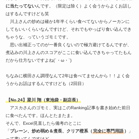
に当たってない
んです。（限定は除く）よく会うからよくお話し
はするんですけども笑
川上さんの炒めは確か1年半くらい食べてないからノーカンに
してもいいくらいなんですけど、それでもやっぱり食い込んでき
ちゃうな、っていうゴモミです。
思い出補正ってのが一番良くないので極力避けてるんですが、
煮込みの川上さんのスコアがここに食い込んできちゃってたもん
だから仕方ないですよね(´・ω・`)
ちなみに横田さん調理なんて2年は食べてませんから！！よく会
うからお話はするんですけども（2回目）
【No.24】梁川 翔（東池袋・副店長）
アスカさんのゴモミ、実はこのRanking記事を書き始めた前日
に食べたんです。ほんとたまたま。
そんで、Excel見直したら備考のとこに
「
プレーン、炒め弱め＆煮長、クリア橙系（
完全に専門用語
）
」
って書いてんですけど。