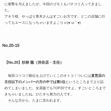
に衝撃を与えましたが、今回のゴモミもバチコリ入ってきまし
た。
アキラ様、やっぱり青木さんはすごいお方です。どこの店舗に行
ってもエースになっちゃいますよこりゃ(●´ω｀●)
No.20-15
【No.20】杉林 龍（渋谷店・主任）
毎回コツコツ順位を上げていくこのオトコ！ついには
直営店の
主任以下のメンバーの方の中では第1位
というところまで上り詰
めてしまいました。全員版でもTOP20ですよ。すごいところまで
きちゃいましたね。ひたすら努力の人です。
そんな方から、たまに言われます。