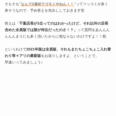
そもそも”
なんで2連続でゴモミやねん！！
”ってツッコミが多く
来そうなので、予め答えを先出ししておきます笑
答えは「
千葉店長が1位ってのはわかったけど、それ以外の店長
含めた全員版では誰が何位だったのさ！？」
って質問をあんんん
んんんまりにも多く頂いたからに他ならないわけですよ！！怒
というわけで
2021年版は全員版、それもまたちょこちょこ入れ替
わり等々アリの最新版
をお送りしますよ、ということで。
早速いってみましょう♪