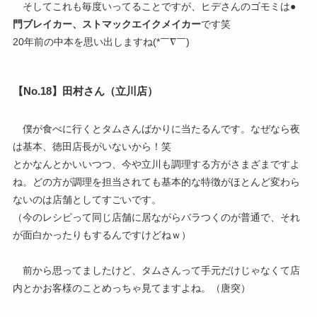
そしてこれも毎度いってることですが、ヒデさんのゴモミは
●
門ブレイカー、ストマックエイクメイカー
です笑
20年前の中本を思い出しますね(*￣∇￣)
【No.18】田村さん（立川店）
僕が食べに行くとタムさんばかりに当たるんです。なぜなら夜
は基本、徳田店長がいないから！笑
とかなんとかいいつつ、今や立川も調理する方がさまざまですよ
ね。どの方が調理を担当されても基本的な特徴がほとんど変わら
ないのは店舗としてすごいです。
（今のレシピって同じ店舗に居ながらバラつくのが普通で、それ
が面白かったりもするんですけどねｗ）
前から思ってましたけど、タムさんって手元だけじゃなくて店
内とかお客様のことめっちゃ見てますよね。（唐突）