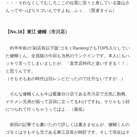
・・・それなくしてむしろここの位置に堂々と座している森山さ
んってやっぱりスゴいんですよね…ふぅ…（賢者タイム）
【No.16】東江 健輔（市川店）
約半年前の”副店長以下版”ゴモミRankingでもTOP5入りしてい
た健輔くん。全員版の今回も当然のランクインです。本人にもハ
ッキリ言ってしまいましたが、「直営店時代と違いすぎる！！」
と思うんです。
（そもそもあの時代は旧レシピだったので仕方ないですが…）
そんな健輔くんも今は暖簾分け店である市川店で元気に勤務。
イケメン兄弟が揃って店頭に立ってるわけですね。そりゃもう顔
につられて行っちゃうってばよ…（最低）
前回の記事でも書いたので詳しくは書きませんが、健輔くんの
ゴモミはそもそも兄である東江店長が師匠です。そして現在はそ