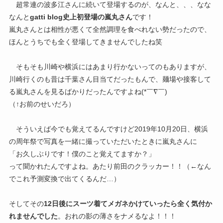
超常連の波多江さんに続いて登場するのが、なんと、、、なな
なんと
gatti blog史上初登場の嵐丸さん
です！
嵐丸さんとは相性が悪くて全然調理を食べれない勢だったので、
ほんとうちでも全く登場してきませんでしたね笑
そもそも川崎や横浜にはあまり行かないってのもありますが、
川崎行くのも昔は千葉さん目当てだったもんで、麺場や接客して
る嵐丸さんを見るばかりだったんですよね(*￣∇￣)
（↑お前のせいだろ）
そういえば今でも覚えてるんですけど2019年10月20日、横浜
の周年祭で写真を一緒に撮っていただいたときに嵐丸さんに
「お久しぶりです！僕のこと覚えてますか？」
って聞かれたんですよね。あたり前田のクラッカー！！（←なん
でこれ予測変換で出てくるんだ…）
そしてその
12日後にスーツ着てメガネかけていったら全く気付か
れませんでした
。おれの影の薄さをナメるなよ！！！