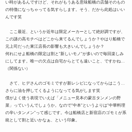
い時があるんですけど、それがもうある意味船橋の店舗そのもの
の特徴になっちゃってる気すらします。そう、だから此処はいい
んです笑
ここ最近、というか近年は限定メーカーとして絶好調ですが、
この謎の高モチベはどこから来てるんでしょうか？やはり船橋で
元上司だった東江店長の影響も大きいんでしょうか？
何れにせよ船橋の限定は割と”新しいモノ”が多いので毎回楽しみ
にしてます。唯一の欠点は自宅からとても遠いこと、ですかね…
（関係ない）
さて、ヒデさんのゴモミですが新レシピになってからはこう…
さらに油を押してくるようになってる気がします笑
僕がよく使う表現でいえば「メニュー見本の蒙古タンメンの野
菜」っていうんでしょうか。なので”中本”というよりは”中華料理
の辛いタンメン”って感じです。今は船橋店と新宿店のゴモミが系
統として割と近いかなぁ、という印象。