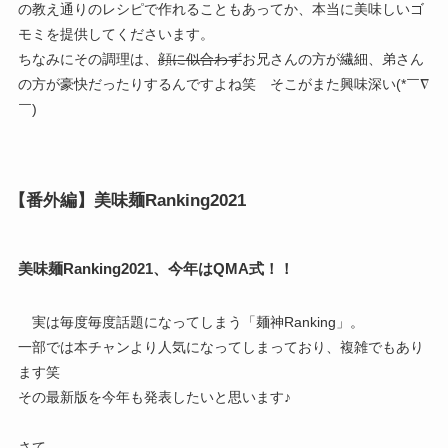
の教え通りのレシピで作れることもあってか、本当に美味しいゴ
モミを提供してくださいます。
ちなみにその調理は、
顔に似合わず
お兄さんの方が繊細、弟さん
の方が豪快だったりするんですよね笑 そこがまた興味深い(*￣∇
￣)
【番外編】美味麺Ranking2021
美味麺Ranking2021、今年はQMA式！！
実は毎度毎度話題になってしまう「麺神Ranking」。
一部では本チャンより人気になってしまっており、複雑でもあり
ます笑
その最新版を今年も発表したいと思います♪
さて、