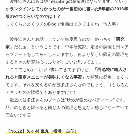
波多江さんはもはや当Rankingの超常連になってます。ていう
か
ランクインしてなかったのが一番初めに書いた5年前の2016年
版のやつくらいなのでは！？
ってくらいよくウチのBlogで名前出てきてますね（他人事）
波多江さんとお話ししていて毎度思うのが、めっちゃ「
研究
家
」だなぁ、ということです。中本研究家。定番の調理も日々ア
ップデートをしてらっしゃいますし、何より新しい限定の調理を
するときの研究熱心っぷりがすごいと思ってます。
ここでも5万回くらい書いてきてますけど、
「西池袋に輸入さ
れると限定メニューが美味しくなる事案」
が頻繁に発生しまくっ
てます。それを支えるのが波多江さんなのでしょう。（もちろん
アキラ神のお陰様でもありますけど）
最近の波多江さんのブームは”炒めが強めなパティーン”です。
品川のときと比べると同じ人の調理と思えない感じになっていて
面白いです笑
【
No.22】矢ヶ村 嵐丸（横浜・主任）