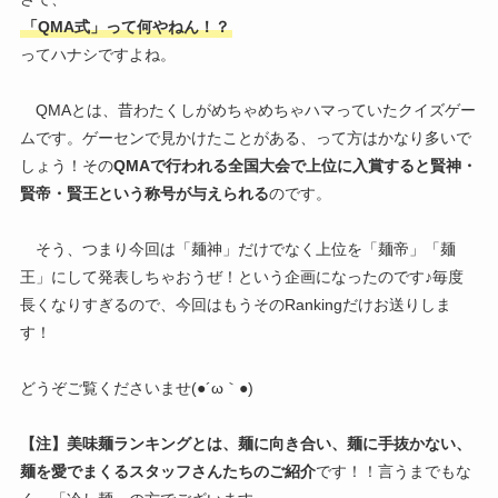
「QMA式」って何やねん！？
ってハナシですよね。
QMAとは、昔わたくしがめちゃめちゃハマっていたクイズゲー
ムです。ゲーセンで見かけたことがある、って方はかなり多いで
しょう！その
QMAで行われる全国大会で上位に入賞すると賢神・
賢帝・賢王という称号が与えられる
のです。
そう、つまり今回は「麺神」だけでなく上位を「麺帝」「麺
王」にして発表しちゃおうぜ！という企画になったのです♪毎度
長くなりすぎるので、今回はもうそのRankingだけお送りしま
す！
どうぞご覧くださいませ(●´ω｀●)
【注】美味麺ランキングとは、麺に向き合い、麺に手抜かない、
麺を愛でまくるスタッフさんたちのご紹介
です！！言うまでもな