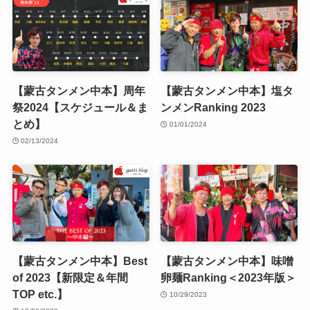
【蒙古タンメン中本】周年
【蒙古タンメン中本】塩タ
祭2024【スケジュール＆ま
ンメンRanking 2023
とめ】
01/01/2024
02/13/2024
【蒙古タンメン中本】Best
【蒙古タンメン中本】味噌
of 2023【新限定＆年間
卵麺Ranking＜2023年版＞
TOP etc.】
10/29/2023