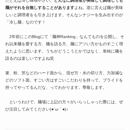
たとえば冷し味噌やさい。
どんなに調理者が美味しく調理しても
麺がそれを台無しすることがあります
よね。逆に言えば麺が美味
しいと調理者をも引き上げます。そんなシナジーを生み出すのが
「冷し麺」なのです！
2年前にこのBlogにて「麺神Ranking」なんてものを公開し、そ
れ以来麺を愛する方、麺を語る方、麺にアツい方がものすごく増
えたように思います。うちがどうこうとかではなく、単純に麺を
語るのは楽しいですよね笑
箸、粉、笊などのハード面から、混ぜ方・水の切り方、力加減な
どのソフト面。すごい方はすごいこだわりを持って、プライドを
持ってやってるんだな、ってわかります。尊敬します。
というわけで、麺場に上記の方々がいらっしゃった際には、ぜ
ひ注目してみてください(●´ω｀●)♪