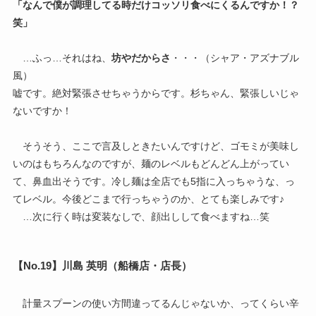
「なんで僕が調理してる時だけコッソリ食べにくるんですか！？
笑」
…ふっ…それはね、
坊やだからさ
・・・（シャア・アズナブル
風）
嘘です。絶対緊張させちゃうからです。杉ちゃん、緊張しいじゃ
ないですか！
そうそう、ここで言及しときたいんですけど、ゴモミが美味し
いのはもちろんなのですが、麺のレベルもどんどん上がってい
て、鼻血出そうです。冷し麺は全店でも5指に入っちゃうな、っ
てレベル。今後どこまで行っちゃうのか、とても楽しみです♪
…次に行く時は変装なしで、顔出しして食べますね…笑
【No.19】川島 英明（船橋店・店長）
計量スプーンの使い方間違ってるんじゃないか、ってくらい辛