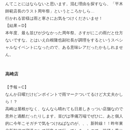
んてことにはならないと思います。混む理由を探すなら、「平木
師範店長のラスト周年祭」というところかしら…
行かれる皆様は雨と寒さにお気をつけくださいませ！
【結果＝D】
本年度、最も並びが少なかった周年祭。さすがにこの雨だと仕方
ないですな。とはいえ白根隆也副社長が調理をするというスペシ
ャルなイベントになったので、ある意味レアだったかもしれませ
ん。
高崎店
【予報＝C】
なんか日曜だけピンポイントで雨マークついてるけど大丈夫かし
ら！？
高崎は屋根がなく、なんなら晴れても日差しきっつい店舗なので
意外と過酷だったりします。並びは準備万端でぜひに。あと個人
的に今年こそガチで気をつけねばなのが、、、新幹線！！昨年東