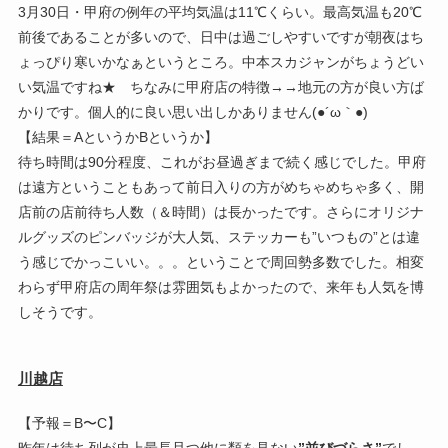
3月30日・甲府の例年の平均気温は11℃くらい。最高気温も20℃
前後であることが多いので、日中は過ごしやすいですが朝夜はち
ょっぴり寒いかなぁというところ。中本スカジャンがちょうどい
い気温ですね★ ちなみに甲府店の特徴→→地元の方が良い方ば
かりです。個人的に良い思い出しかありません(●´ω｀●)
【結果＝AというかBというか】
待ち時間は90分程度、これがお昼過ぎまで続く感じでした。甲府
は遠方ということもあって前日入りの方がめちゃめちゃ多く、開
店前の店前待ち人数（＆時間）は長かったです。さらにオリジナ
ルグッズのピンバッジが大人気、ステッカーも”いつもの”とは違
う感じでかっこいい。。。ということで周回勢多数でした。相変
わらず甲府店の周年祭は雰囲気もよかったので、来年も人気を博
しそうです。
川越店
【予報＝B〜C】