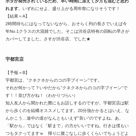
ポタが発売されているため、早い時間に加えて夕方も混むと思わ
れます
。いずれにせよ、盛り上がる周年祭になりそうです！
【結果＝A】
2時間待ちにはなってないながら、おそらく列の長さでいえば今
年No.1クラスの大混雑でした。そこは渋谷店特有の回転の早さが
カバーしてました。さすが渋谷店、でした★
宇都宮店
【予報＝B】
宇都宮は、”クネクネからのコの字ブイーン”です。
それが何かって？いやだから”クネクネからのコの字ブイーン”で
す！！並び方がね！（わかりづらい）
知人友人から聞かれた際にもお話しするのですが、宇都宮店は駅
から歩くのを結構オススメしてます。20分強かかるとはいえ、な
んかこう…途中の道がなんともいえず”良い”のですよね。あ、
「駅から」ではなく「駅まで」の方がいいですね。行きは僕もい
つもタクってますｗ 帰りに腹ごなしに歩くくらいでちょうどよ