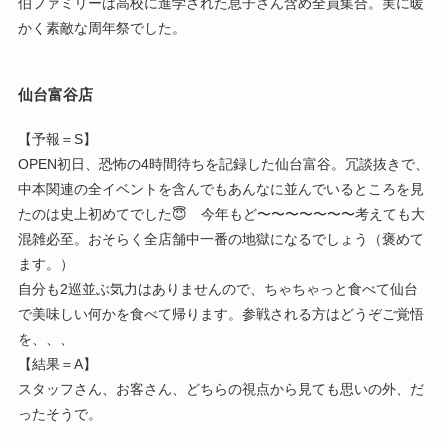
伯ファミリーは高校に進学された息子さん含め全員集合。実に暖
かく素敵な周年祭でした。
仙台富谷店
【予報＝S】
OPEN初日、恐怖の4時間待ちを記録した仙台富谷。冗談抜きで、
中本関連の全イベントを含んでもあんなに並んでいるところを見
たのは史上初めてでした😇 今年もど〜〜〜〜〜〜〜考えても大
混雑必至。おそらく全店舗中一番の地獄になるでしょう（褒めて
ます。）
自分も2巡並ぶ気力はありませんので、ちゃちゃっと食べて仙台
で美味しい何かを食べて帰ります。参戦される方はどうぞご覚悟
を、、、
【結果＝A】
スタッフさん、お客さん、どちらの視点から見ても思いの外、だ
ったそうで。