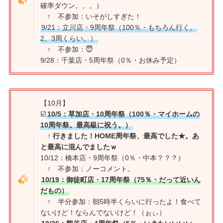
確率ダウン。。。）
↑ 不参加：いそがしすぎた！
9/21：立川店・9周年祭（100％・もちろん行く。
2、3周くらい。）
↑ 不参加：😇
9/28：千葉店・5周年祭（0％・お休み予定）
【10月】
☑️
10/5：草加店・10周年祭（100％・マイホームの
10周年祭。最高級に祝う。）
↑ 行きました！HOME周年祭、最高でした★。あ
と最高に混んでましたｗ
10/12：橋本店・9周年祭（0％・中本？？？）
↑ 不参加：ノーコメント。
10/19：御徒町店・17周年祭（75％・だって近いん
だもの）
↑ 半分参加：朝5時半くらいに行ったよ！食べて
ないけど！ならんでないけど！（ぉぃ）