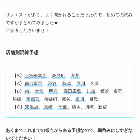
リクエストが多く、よく聞かれることだったので、初めての試み
ですがまとめてみました★
ご参考くださいませ！
店舗別混雑予想
【S】
上板橋本店
、
錦糸町
、
草加
【A】
仙台富谷
、
渋谷
、
秋津
、
立川
、久喜
【B】
柏
、
大宮
、
甲府
、
高田馬場
、
川越
、横浜、秦野、
船橋、
宇都宮
、御徒町、熊谷、
市川
、目黒
【C】
東池袋
、
高崎
、
千葉
、橋本、川崎、新宿
あくまでこれまでの傾向から来る予想なので、鵜呑みにしすぎな
いでください！