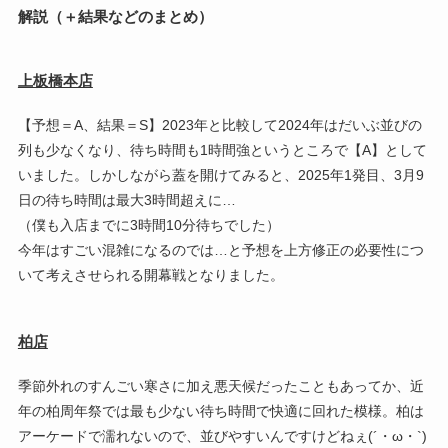
解説（＋結果などのまとめ）
上板橋本店
【予想＝A、結果＝S】2023年と比較して2024年はだいぶ並びの
列も少なくなり、待ち時間も1時間強というところで【A】として
いました。しかしながら蓋を開けてみると、2025年1発目、3月9
日の待ち時間は最大3時間超えに…
（僕も入店までに3時間10分待ちでした）
今年はすごい混雑になるのでは…と予想を上方修正の必要性につ
いて考えさせられる開幕戦となりました。
柏店
季節外れのすんごい寒さに加え悪天候だったこともあってか、近
年の柏周年祭では最も少ない待ち時間で快適に回れた模様。柏は
アーケードで濡れないので、並びやすいんですけどねぇ(´・ω・`)