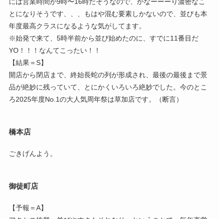
には営業時間が9時〜16時だそうなので、かなーーーり濃密なこ
とになりそうです、、、もはや混む要素しかないので、並びも本
年度最高クラスになるような気がしてます。
※始発で来て、5時半前から並び始めたのに、すでに11番目だ
YO！！！なんてこったい！！
【結果＝S】
開店から閉店まで、終始長蛇の列が形成され、最後の最後まで景
品が絶妙に残っていて、とにかくいろいろ絶妙でした。今のとこ
ろ2025年度No.1の大人気周年祭は草加店です。（断言）
橋本店
ごきげんよう。
御徒町店
【予報＝A】