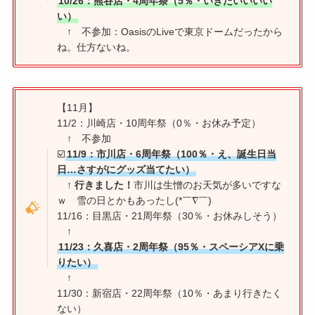
10/26：熊谷店・4周年祭（5％・いきたいいいい
い）
↑ 不参加：OasisのLiveで東京ドームだったから
ね。仕方ないね。
【11月】
11/2：川崎店・10周年祭（0％・お休み予定）
↑ 不参加
☑️
11/9：市川店・6周年祭（100％・え、誕生日当
日…さすがにグッズ当てたい）
↑ 行きました！
市川は生憎のお天気が多いですな
ｗ 雪の日とかもあったし(*￣∇￣)
11/16：目黒店・21周年祭（30％・お休みしそう）
↑
11/23：久喜店・2周年祭（95％・スペーシアXに乗
りたい）
↑
11/30：新宿店・22周年祭（10％・あまり行きたく
ない）