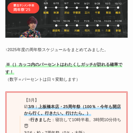
↑2025年度の周年祭スケジュールをまとめてみました。
※（）カッコ内のパーセントはわたくしガッチが訪れる確率で
す！
（数字＝パーセントは日々変動します）
【3月】
☑️
3/9：上板橋本店・25周年祭（100％・今年も開店
から行く。行きたい。行けたら。）
↑
行きました
：寝坊して10時半着。3時間10分待ち
😇
3/16：柏・7周年祭（0％・大阪）