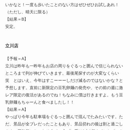
いかなと！一度も歩いたことのない方はぜひぜひお試しあれ！
（ただし、晴天に限る）
【結果＝B】
安定。
立川店
【予報＝A】
立川は昨年も一昨年もお店の周りをぐるっと囲んで信じられない
ところまで列が伸びていきます。最後尾探すのが大変なくらい
笑 とはいえ、今年はすこーーーしだけ減るのではないかな？と
予想します。直前に新限定の豆乳卵麺の発売や、その前の週に激
レア限定の復活があるのでね！ちなみに僕は行きますよ。もう豆
乳卵麺もちゃーんと食べましたし！！
【結果＝A】
やっぱり今年も駐車場をぐるっと囲んで混んでたみたいです。た
だ、景品が全プレだったこともあり、景品切れの後は割と過ごし