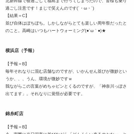
北新幹線で寝過ごして福島まで行ってしまったので、皆様も乗り
過ごし注意です！まじで笑えんのです(´・ω・`)
【結果＝C】
並び自体はぼちぼち。しかしながらとても楽しい周年祭だったと
のこと。高崎はいつもハートウォーミング(●´ω｀●)★
横浜店（予報）
【予報＝B】
毎年それなりに混む店舗なのですが、いかんせん並びが微妙とい
うか、、、うん、環境が微妙ですｗ
我ながらこの言葉がめちゃピンとくるのですが、「神奈川っぽさ
出てます」。それなりに覚悟が必要です。
錦糸町店
【予報＝B】