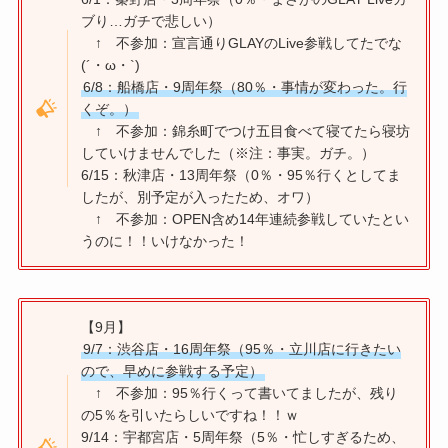
ブり…ガチで悲しい）
↑ 不参加：宣言通りGLAYのLive参戦してたでな
(´・ω・`)
6/8：船橋店・9周年祭（80％・事情が変わった。行
くぞ。）
↑ 不参加：錦糸町でつけ五目食べて寝てたら寝坊
していけませんでした（※注：事実。ガチ。）
6/15：秋津店・13周年祭（0％・95％行くとしてま
したが、別予定が入ったため、オワ）
↑ 不参加：OPEN含め14年連続参戦していたとい
うのに！！いけなかった！
【9月】
9/7：渋谷店・16周年祭（95％・立川店に行きたい
ので、早めに参戦する予定）
↑ 不参加：95％行くって書いてましたが、残り
の5％を引いたらしいですね！！ｗ
9/14：宇都宮店・5周年祭（5％・忙しすぎるため、