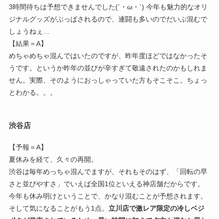
3時間待ちは予想できませんでした(´・ω・`) 今年も魅力的なオリ
ジナルグッズがぶっぱされるので、連闘も多いのでだいぶ混むで
しょうねぇ…
【結果＝A】
めちゃめちゃ混んではいたのですが、昨年度ほどではなかったそ
うです。というか昨年の並びが辛すぎて敬遠されたのかもしれま
せん。実際、そのようにおっしゃっていた方もそこそこ。ちょっ
とわかる。。。
渋谷店
【予報＝A】
夏休みを経て、久々の再開。
渋谷は毎年めっちゃ混んでますが、それもそのはず、「回転の早
さと並びやすさ」でいえば全国1位といえる神店舗だからです。
今年も休み明けということで、かなり混むことが予想されます。
そして気になることがもう1点。
立川店で激レア限定の冷しベジ