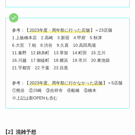
参考：【
2023年度・周年祭に行った店舗
】＝23店舗
1.上板橋本店 2.高崎 3.新宿 4.甲府 5.秋津
6.大宮 7.柏 8.渋谷 9.久喜 10.高田馬場
11.秦野 12.錦糸町 13.草加 14.町田 15.立川
16.川越 17.御徒町 18.横浜 19.市川 20.東池袋
21.宇都宮 22.千葉 23.目黒
参考：【
2023年度、周年祭に行かなかった店舗
】＝5店舗
①熊谷 ②川崎 ③吉祥寺 ④船橋 ⑤橋本
※上記は新OPENも含む
【2】混雑予想