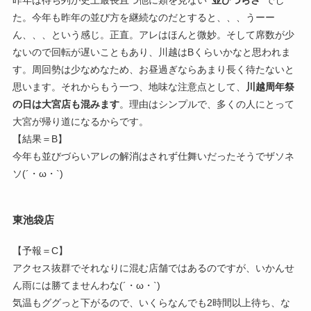
昨年は待ち列が史上最長且つ他に類を見ない
”並びづらさ”
でし
た。今年も昨年の並び方を継続なのだとすると、、、うーー
ん、、、という感じ。正直。アレはほんと微妙。そして席数が少
ないので回転が遅いこともあり、川越はBくらいかなと思われま
す。周回勢は少なめなため、お昼過ぎならあまり長く待たないと
思います。それからもう一つ、地味な注意点として、
川越周年祭
の日は大宮店も混みます
。理由はシンプルで、多くの人にとって
大宮が帰り道になるからです。
【結果＝B】
今年も並びづらいアレの解消はされず仕舞いだったそうでザソネ
ソ(´・ω・`)
東池袋店
【予報＝C】
アクセス抜群でそれなりに混む店舗ではあるのですが、いかんせ
ん雨には勝てませんわな(´・ω・`)
気温もググっと下がるので、いくらなんでも2時間以上待ち、な