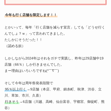
今年も行く店舗を限定します！！
とかいって、毎年「行く店舗を減らす宣言」しても「どうせ行く
んでしょ？ｗ」って言われてきました。
たしかにそうだった！！
（認める奴）
しかしながら2024年はそれをガチで実践し、昨年は29店舗中19
店舗（66％）しか行きませんでした。
まー理由はいろいろですね(*￣∇￣)
そして今年は周年祭発表段階で
95％以上行く
→9店舗（本店、甲府、錦糸町、秋津、渋谷、立
川、草加、市川、久喜）
行きそう
→6店舗（川越、高崎、仙台富谷、宇都宮、御徒町、熊
谷）