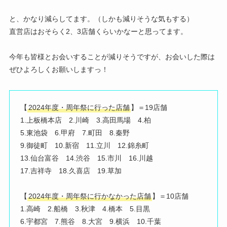
と、かなり減らしてます。（しかも減りそうな気もする）
直営店はおそらく2、3店舗くらいかなーと思ってます。
今年も皆様とお会いすることが減りそうですが、お会いした際は
ぜひよろしくお願いしますっ！
【
2024年度・周年祭に行った店舗
】＝19店舗
1.上板橋本店 2.川崎 3.高田馬場 4.柏
5.東池袋 6.甲府 7.町田 8.秦野
9.御徒町 10.新宿 11.立川 12.錦糸町
13.仙台富谷 14.渋谷 15.市川 16.川越
17.吉祥寺 18.久喜店 19.草加
【
2024年度・周年祭に行かなかった店舗
】＝10店舗
1.高崎 2.船橋 3.秋津 4.橋本 5.目黒
6.宇都宮 7.熊谷 8.大宮 9.横浜 10.千葉