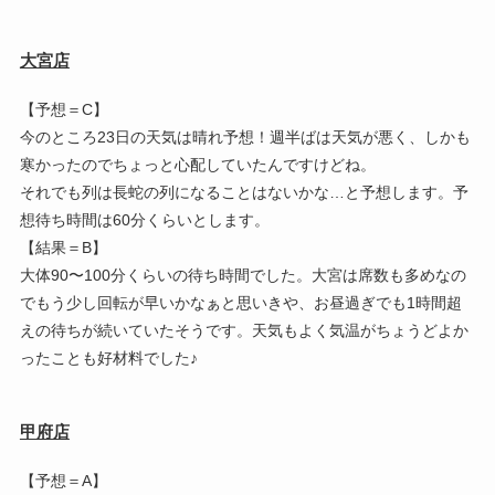
大宮店
【予想＝C】
今のところ23日の天気は晴れ予想！週半ばは天気が悪く、しかも
寒かったのでちょっと心配していたんですけどね。
それでも列は長蛇の列になることはないかな…と予想します。予
想待ち時間は60分くらいとします。
【結果＝B】
大体90〜100分くらいの待ち時間でした。大宮は席数も多めなの
でもう少し回転が早いかなぁと思いきや、お昼過ぎでも1時間超
えの待ちが続いていたそうです。天気もよく気温がちょうどよか
ったことも好材料でした♪
甲府店
【予想＝A】