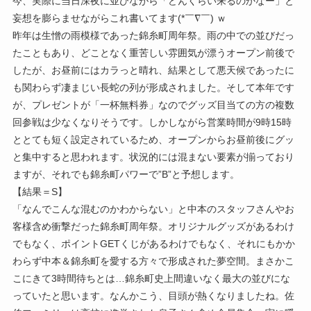
今、実際に当日深夜に並びながら「どんくらい来るのかなー」と
妄想を膨らませながらこれ書いてます(*￣∇￣) ｗ
昨年は生憎の雨模様であった錦糸町周年祭。雨の中での並びだっ
たこともあり、どことなく重苦しい雰囲気が漂うオープン前後で
したが、お昼前にはカラっと晴れ、結果として悪天候であったに
も関わらず凄まじい長蛇の列が形成されました。そして本年です
が、プレゼントが「一杯無料券」なのでグッズ目当ての方の複数
回参戦は少なくなりそうです。しかしながら営業時間が9時15時
ととても短く設定されているため、オープンからお昼前後にグッ
と集中すると思われます。状況的には混まない要素が揃っており
ますが、それでも錦糸町パワーで”B”と予想します。
【結果＝S】
「なんでこんな混むのかわからない」と中本のスタッフさんやお
客様含め衝撃だった錦糸町周年祭。オリジナルグッズがあるわけ
でもなく、ポイントGETくじがあるわけでもなく、それにもかか
わらず中本＆錦糸町を愛する方々で形成された夢空間。まさかこ
こにきて3時間待ちとは…錦糸町史上間違いなく最大の並びにな
っていたと思います。なんかこう、目頭が熱くなりましたね。佐