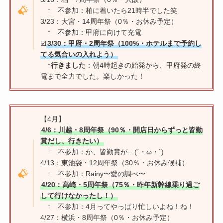
↑ 不参加：柏に着いたら21時半でした笑
3/23：大宮・14周年祭（0％・お休み予定）
↑ 不参加：甲府に向けて充電
☑️
3/30：甲府・2周年祭（100%・ホテルまで予約し
てる気合いの入れよう）
↑
行きました
：朝4時起きの始発から、甲府発の終
電まで全力でした。楽しかった！
【4月】
4/6：川越・8周年祭（90％・開店日からずっと皆勤
賞だし、行きたい）
↑ 不参加：か、皆勤賞が…(´・ω・`)
4/13：東池袋・12周年祭（30％・お休み候補）
↑ 不参加：Rainy〜愛の調べ〜
4/20：高崎・5周年祭（75％・昨年新幹線乗り過ご
して行けなかったし！）
↑ 不参加：4月ってやっぱり忙しいよね！ね！
4/27：横浜・8周年祭（0％・お休み予定）