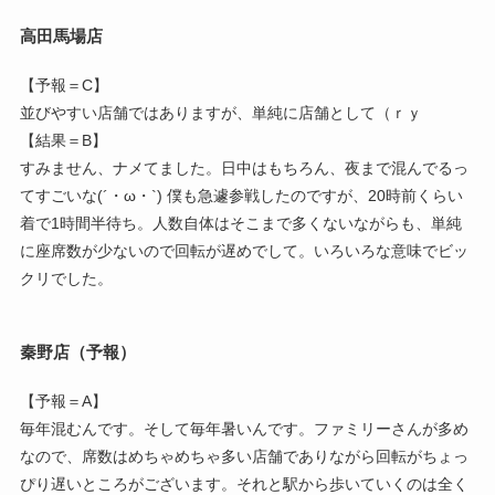
高田馬場店
【予報＝C】
並びやすい店舗ではありますが、単純に店舗として（ｒｙ
【結果＝B】
すみません、ナメてました。日中はもちろん、夜まで混んでるっ
てすごいな(´・ω・`) 僕も急遽参戦したのですが、20時前くらい
着で1時間半待ち。人数自体はそこまで多くないながらも、単純
に座席数が少ないので回転が遅めでして。いろいろな意味でビッ
クリでした。
秦野店（予報）
【予報＝A】
毎年混むんです。そして毎年暑いんです。ファミリーさんが多め
なので、席数はめちゃめちゃ多い店舗でありながら回転がちょっ
ぴり遅いところがございます。それと駅から歩いていくのは全く