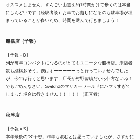
オススメしません。すんごい山道を約1時間かけて歩くのは本当
にしんどいです（経験者談）お車でお越しになるのも駐車場が埋
まっていることが多いため、時間を選んで行きましょう！
船橋店（予報）
【予報＝B】
列が毎年コンパクトになるのがとてもユニークな船橋店。来店者
数も結構多そう。僕はずーーーーーっと行っていませんでした
が、今年は行くと思います。店長が村野智鎮だから仕方ないね！
でもごめんなさい、Switch2のマリカーワールドにハマりすぎて
しまった場合は行きません！！！！！（正直者）
秋津店
【予報＝S】
本年最後の”S”予想。昨年も混むとは思っていましたが、さすがに