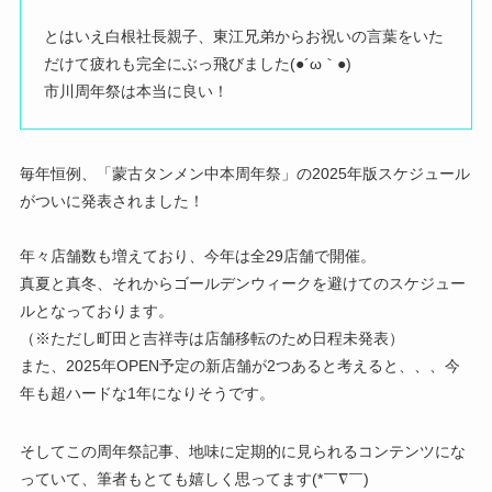
とはいえ白根社長親子、東江兄弟からお祝いの言葉をいた
だけて疲れも完全にぶっ飛びました(●´ω｀●)
市川周年祭は本当に良い！
毎年恒例、「蒙古タンメン中本周年祭」の2025年版スケジュール
がついに発表されました！
年々店舗数も増えており、今年は全29店舗で開催。
真夏と真冬、それからゴールデンウィークを避けてのスケジュー
ルとなっております。
（※ただし町田と吉祥寺は店舗移転のため日程未発表）
また、2025年OPEN予定の新店舗が2つあると考えると、、、今
年も超ハードな1年になりそうです。
そしてこの周年祭記事、地味に定期的に見られるコンテンツにな
っていて、筆者もとても嬉しく思ってます(*￣∇￣)