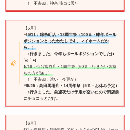
↑ 不参加：神奈川には居た
【5月】
☑️
5/11：錦糸町店・18周年祭（100％・昨年ポール
ポジションとったわたしです。マイホームだか
ら。）
↑行きました。今年もポールポジションでした(●
´ω｀●)
5/18：仙台富谷店・1周年祭（60％・行きたい気持
ちの方が強し）
↑ 不参加：遠い（今更か）
☑️
5/25：高田馬場店・14周年祭（5％・お休み予定）
↑
行きました。急遽夜だけ予定が空いたので閉店前
にチョコッとだけ。
【6月】
6/1：秦野店・3周年祭（0％・まさかのGLAY Liveカ