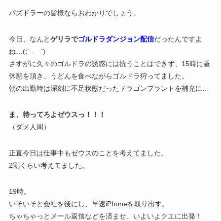
パズドラーの皆様ならおわかりでしょう。
今日、なんと
ゲリラで
ゴルドラダンジョン配信
だったんですよ
ね…(;´_ゝ`)
さすがに久々のゴルドラの誘惑には抗うことはできず、15時に昼
休憩を頂き、うどんを食べながらゴルドラ狩ってました。
朝の出勤時は深刻に不足状態だったドラゴンプラントを補充に…
ま、待ってろよゼウスっ！！！
（ダメ人間）
正直今日は仕事中もゼウスのことを考えてました。
2割くらい考えてました。
19時。
いそいそと会社を後にし、早速iPhoneを取り出す。
ちゃちゃっとメール返信などを済ませ、いよいよクエに出発！