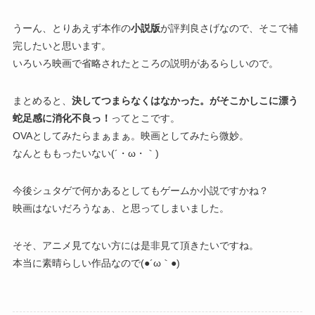
うーん、とりあえず本作の
小説版
が評判良さげなので、そこで補
完したいと思います。
いろいろ映画で省略されたところの説明があるらしいので。
まとめると、
決してつまらなくはなかった。がそこかしこに漂う
蛇足感に消化不良っ！
ってとこです。
OVAとしてみたらまぁまぁ。映画としてみたら微妙。
なんとももったいない(´・ω・｀)
今後シュタゲで何かあるとしてもゲームか小説ですかね？
映画はないだろうなぁ、と思ってしまいました。
そそ、アニメ見てない方には是非見て頂きたいですね。
本当に素晴らしい作品なので(●´ω｀●)