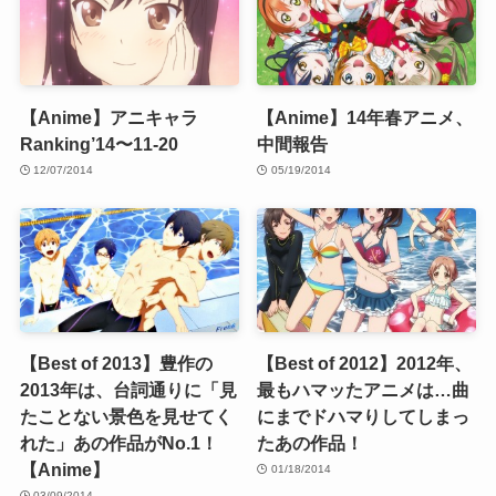
【Anime】アニキャラ
【Anime】14年春アニメ、
Ranking’14〜11-20
中間報告
12/07/2014
05/19/2014
【Best of 2013】豊作の
【Best of 2012】2012年、
2013年は、台詞通りに「見
最もハマッたアニメは…曲
たことない景色を見せてく
にまでドハマりしてしまっ
れた」あの作品がNo.1！
たあの作品！
【Anime】
01/18/2014
03/09/2014