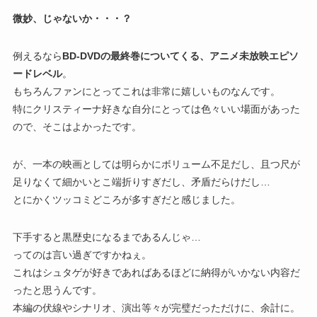
微妙、じゃないか・・・？
例えるなら
BD-DVDの最終巻についてくる、アニメ未放映エピソ
ードレベル
。
もちろんファンにとってこれは非常に嬉しいものなんです。
特にクリスティーナ好きな自分にとっては色々いい場面があった
ので、そこはよかったです。
が、一本の映画としては明らかにボリューム不足だし、且つ尺が
足りなくて細かいとこ端折りすぎだし、矛盾だらけだし…
とにかくツッコミどころが多すぎだと感じました。
下手すると黒歴史になるまであるんじゃ…
ってのは言い過ぎですかねぇ。
これはシュタゲが好きであればあるほどに納得がいかない内容だ
ったと思うんです。
本編の伏線やシナリオ、演出等々が完璧だっただけに、余計に。