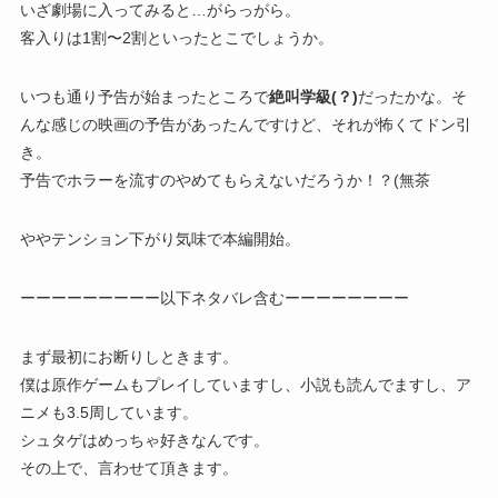
いざ劇場に入ってみると…がらっがら。
客入りは1割〜2割といったとこでしょうか。
いつも通り予告が始まったところで
絶叫学級(？)
だったかな。そ
んな感じの映画の予告があったんですけど、それが怖くてドン引
き。
予告でホラーを流すのやめてもらえないだろうか！？(無茶
ややテンション下がり気味で本編開始。
ーーーーーーーーー以下ネタバレ含むーーーーーーーー
まず最初にお断りしときます。
僕は原作ゲームもプレイしていますし、小説も読んでますし、ア
ニメも3.5周しています。
シュタゲはめっちゃ好きなんです。
その上で、言わせて頂きます。