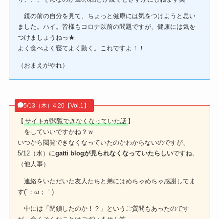
鏡の前の自分を見て、ちょっと健康には気をつけようと思い
ました。ハイ。皆様もコロナ以前の問題ですが、健康には気を
つけましょうねっ★
よく食べよく寝てよく動く。これですよ！！
（おまえがやれ）
5/13（木）4:20【Vol.1】
【
サイトが閲覧できなくなっていた話
】
をしていいですかね？ｗ
いつから閲覧できなくなっていたのかわからないのですが、
5/12（水）に
gatti blogが見られなくなっていたらしい
ですね。
（他人事）
連絡をいただいた友人たちと弟にはめちゃめちゃ感謝してま
す(´；ω；｀)
中には「閉鎖したのか！？」というご質問もあったのです