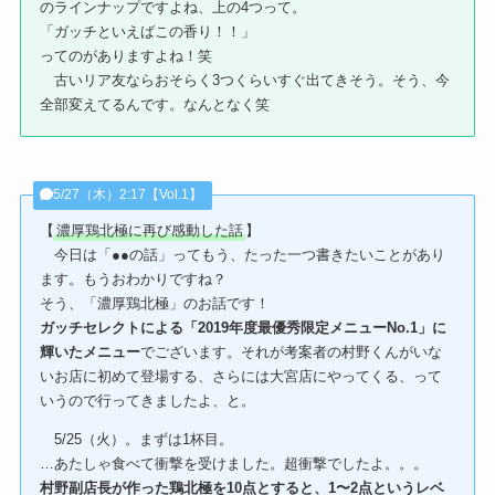
のラインナップですよね、上の4つって。
「ガッチといえばこの香り！！」
ってのがありますよね！笑
古いリア友ならおそらく3つくらいすぐ出てきそう。そう、今
全部変えてるんです。なんとなく笑
5/27（木）2:17【Vol.1】
【
濃厚鶏北極に再び感動した話
】
今日は「●●の話」ってもう、たった一つ書きたいことがあり
ます。もうおわかりですね？
そう、「濃厚鶏北極」のお話です！
ガッチセレクトによる「2019年度最優秀限定メニューNo.1」に
輝いたメニュー
でございます。それが考案者の村野くんがいな
いお店に初めて登場する、さらには大宮店にやってくる、って
いうので行ってきましたよ、と。
5/25（火）。まずは1杯目。
…あたしゃ食べて衝撃を受けました。超衝撃でしたよ。。。
村野副店長が作った鶏北極を10点とすると、1〜2点というレベ