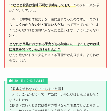
↑
”などと被告は意味不明な供述をしており…”
のフレーズが浮
かんだ。リアルに。
今日は中本初体験女子を一緒に連れてったのですが、その子
も「
よくわからないけど面白い人だね」
って言ってたので、よ
くわからないけど面白い人なんだと思います。よくわからない
けど。
どなたか目黒に行かれる予定がある読者の方、よろしければ彼
に真意を問うていただけませんか？
なんか危ないドラッグをキメてる可能性があります。よくわか
らないけど。
5/30（日）0:43【Vol.1】
【
香水を使わなくなってしまった話
】
ええ、これがどうして、本当に、いやはやほとんど使わなく
なりましたね。
ご飯食べに行くときには香水の香りなんて邪魔でしかありませ
んし、かといって出かけることもほとんどないわけです。