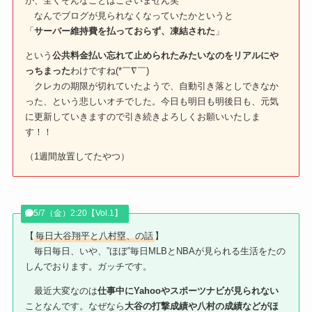
が、全くそんなことはございません笑
なんでブログが見られなくなっていたかというと
「
サーバー維持費を払っておらず、凍結された
」
という
公共料金払い忘れて止められたみたいなのをリアルにや
っちまった
わけですね(*￣∇￣)
クレカの期限が切れていたようで、自動引き落としできなか
った、という悲しいオチでした。今日も明日も明後日も、元気
に更新していきますので引き続きよろしくお願いいたしま
す！！
（1週間放置してたやつ）
5/7（金）2:20【Vol.1】
【
毎日大谷翔平と八村塁、の話
】
毎日毎日、いや、”ほぼ”毎日MLBとNBAが見られる生活をたの
しんでおります。ガッチです。
最近大変なのは
仕事中にYahooやスポーツナビが見られない
ことなんです。なぜなら
大谷の打撃成績や八村の成績などがほ