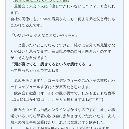
【
何やら痩せこけているらしい話
】
最近会う人会う人に「痩せすぎじゃない…？？？」と言われ
ます。
会社の同僚にも、中本の店員さんにも、何より弟と父と母にも
言われてるんです。
「いやいやｗ そんなことないやろｗｗ」
…と言いたいところなんですけど、確かに自分でも最近かな
りやばいと思ってます。毎日鏡の中の自分と向き合うのです
が、そんな自分ですら
「頬が痩けてる…痩せてるというか痩けてる…」
って思っちゃうんですよね笑
原因を考えますと、ゴールデンウィーク含めたその前後がハ
ードスケジュールすぎたのが原因だと思います。
飲み会と徹夜（オール）の数が異常で、しかもまともな食事
は1日に1回かゼロ回、、、そりゃ痩せますよね(*￣∇￣)
飲み会つっても当然オンラインばかりなのですが、新しい職
場でいろいろな部署の飲み会に参加させていただいたり、友人
知人のお仕事相談受けたり、あとは友達とオン飲みした
り、、、そんなのが週5,6回とか続くとさすがにしねます笑