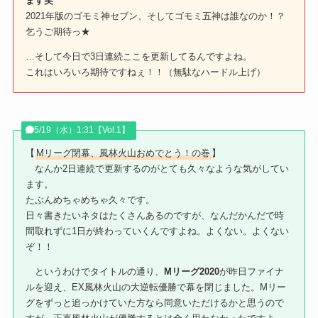
ます笑
2021年版のゴモミ神セブン、そしてゴモミ五神は誰なのか！？
乞うご期待っ★
…そして今日で3日連続ここを更新してるんですよね。
これはいろいろ期待ですねぇ！！（無駄なハードル上げ）
5/19（水）1:31【Vol.1】
【
Mリーグ閉幕、風林火山おめでとう！の巻
】
なんか2日連続で更新するのがとても久々なような気がしてい
ます。
たぶんめちゃめちゃ久々です。
日々書きたいネタはたくさんあるのですが、なんだかんだで時
間取れずに1日が終わっていくんですよね。よくない。よくない
ぞ！！
というわけでタイトルの通り、
Mリーグ2020
が昨日ファイナ
ルを迎え、EX風林火山の大逆転優勝で幕を閉じました。Mリー
グをずっと追っかけていた方なら同意いただけるかと思うので