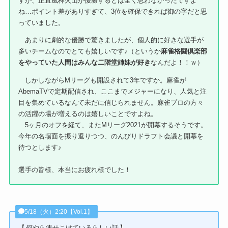
すが、正直風林火山が優勝するとは全く思わなかったですよ
ね…ポイント差がありすぎて、3位を確保できれば御の字だと思
っていました。
あまりに劇的な優勝で驚きましたが、個人的に好きな選手が
多いチームなのでとても嬉しいです♪（というか
麻雀格闘倶楽部
をやっていた人間はみんな二階堂姉妹が好き
なんだよ！！ｗ）
しかしながらMリーグも開設されて3年ですか。麻雀が
AbemaTVで定期配信され、ここまでメジャーになり、人気と注
目を集めているなんて未だに信じられません。麻雀プロの方々
の活躍の場が増えるのは嬉しいことですよね。
5ヶ月のオフを経て、またMリーグ2021が開幕するそうです。
今年の名場面を振り返りつつ、のんびりドラフト会議と開幕を
待つとします♪
選手の皆様、本当にお疲れ様でした！
5/18（火）2:20【Vol.1】