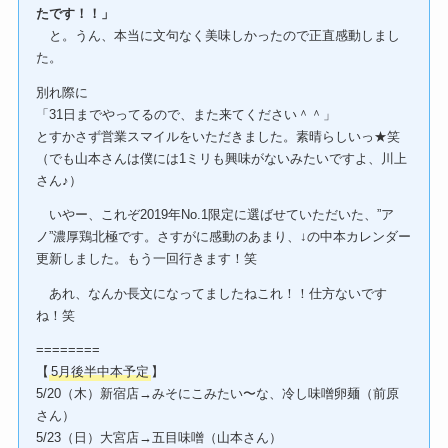
たです！！」
と。うん、本当に文句なく美味しかったので正直感動しまし
た。
別れ際に
「31日までやってるので、また来てください＾＾」
とすかさず営業スマイルをいただきました。素晴らしいっ★笑
（でも山本さんは僕には1ミリも興味がないみたいですよ、川上
さん♪）
いやー、これぞ2019年No.1限定に選ばせていただいた、”ア
ノ”濃厚鶏北極です。さすがに感動のあまり、↓の中本カレンダー
更新しました。もう一回行きます！笑
あれ、なんか長文になってましたねこれ！！仕方ないです
ね！笑
========
【
5月後半中本予定
】
5/20（木）新宿店→みそにこみたい〜な、冷し味噌卵麺（前原
さん）
5/23（日）大宮店→五目味噌（山本さん）