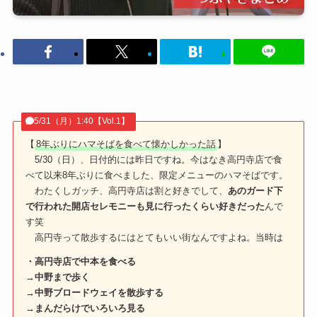
5/31（月）1:40【Vol.1】
【
8年ぶりにハマそばを食べて懐かしかった話
】
5/30（日）、日付的には昨日ですね。今はなき高円寺店で食
べて以来8年ぶりに食べました、限定メニューのハマそばです。
わたくしガッチ、高円寺店は割と好きでして、
あのガード下
で行われた開店セレモニーも見に行ったくらい好きだった
んで
す笑
高円寺って散歩するにはとてもいい街なんですよね。当時は
・高円寺店で中本を食べる
→中野まで歩く
→中野ブロードウェイを散歩する
→まんだらけでいろいろ見る