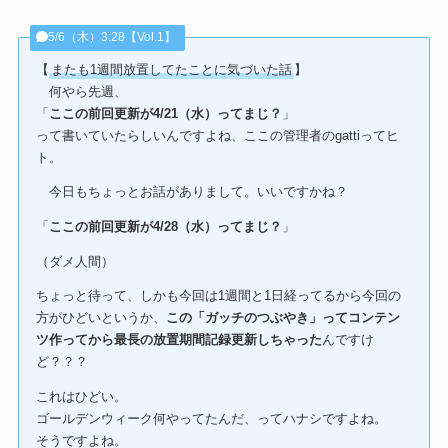
5/6（木）3:28【Vol.1】
【
またも1週間放置してたことに気づいた話
】
何やら先週、
「
ここの前回更新が4/21（水）ってまじ？
」
って書いていたらしいんですよね、ここの管理者のgattiってヒ
ト。
今日もちょっとお話がありまして。いいですかね？
「
ここの前回更新が4/28（水）ってまじ？
」
（ダメ人間）
ちょっと待って、しかも今回は1週間と1日経ってるから今回の
方がひどいというか、
この「ガッチのつぶやき」ってコンテン
ツ作ってから最長の放置期間記録更新しちゃった
んですけ
ど？？？
これはひどい。
ゴールデンウィーク何やってたんだ、ってハナシですよね。
そうですよね。