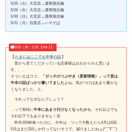
5/25（火）大宮店→濃厚鶏北極
5/26（水）大宮店→濃厚鶏北極
5/30（日）大宮店→濃厚鶏北極
5/31（月）目黒店→ハマそば
5/20（木）1:51【Vol.1】
【
たまにはここでも中本の話
】
昔から見てくださっている読者様はおわかりかと思いま
す、、、
そういえばココ、
「ガッチのつぶやき（更新情報）」って昔は
中本の話ばっかり書いてました
よね。気がつけばあまり書かな
くなりました、と。
それってなぜなんでしょう？
…って単純に
中本にあまり行けなくなったから
。それ以上でも
それ以下でもありません！笑
昨年200杯食べたのに、今年は…つって今数えたら4月は6回、
5月はまだ2回しか行ってないそうで。減りましたねぇ(*￣∇￣)