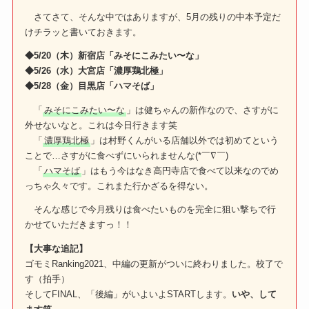
さてさて、そんな中ではありますが、5月の残りの中本予定だ
けチラッと書いておきます。
◆5/20（木）新宿店「みそにこみたい〜な」
◆5/26（水）大宮店「濃厚鶏北極」
◆5/28（金）目黒店「ハマそば」
「
みそにこみたい〜な
」は健ちゃんの新作なので、さすがに
外せないなと。これは今日行きます笑
「
濃厚鶏北極
」は村野くんがいる店舗以外では初めてという
ことで…さすがに食べずにいられませんな(*￣∇￣)
「
ハマそば
」はもう今はなき高円寺店で食べて以来なのでめ
っちゃ久々です。これまた行かざるを得ない。
そんな感じで今月残りは食べたいものを完全に狙い撃ちで行
かせていただきますっ！！
【大事な追記】
ゴモミRanking2021、中編の更新がついに終わりました。校了で
す（拍手）
そしてFINAL、「後編」がいよいよSTARTします。
いや、して