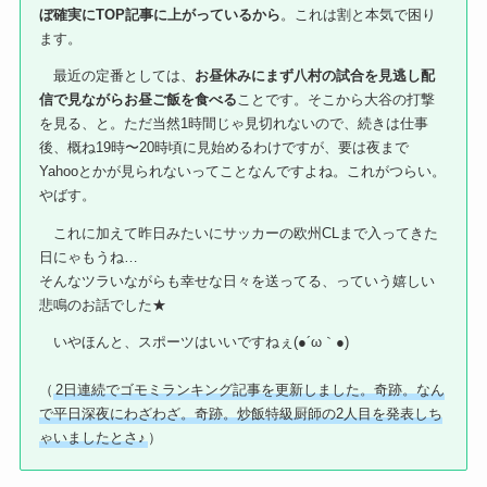
ぼ確実にTOP記事に上がっているから
。これは割と本気で困り
ます。
最近の定番としては、
お昼休みにまず八村の試合を見逃し配
信で見ながらお昼ご飯を食べる
ことです。そこから大谷の打撃
を見る、と。ただ当然1時間じゃ見切れないので、続きは仕事
後、概ね19時〜20時頃に見始めるわけですが、要は夜まで
Yahooとかが見られないってことなんですよね。これがつらい。
やばす。
これに加えて昨日みたいにサッカーの欧州CLまで入ってきた
日にゃもうね…
そんなツラいながらも幸せな日々を送ってる、っていう嬉しい
悲鳴のお話でした★
いやほんと、スポーツはいいですねぇ(●´ω｀●)
（
2日連続でゴモミランキング記事を更新しました。奇跡。なん
で平日深夜にわざわざ。奇跡。炒飯特級厨師の2人目を発表しち
ゃいましたとさ♪
）