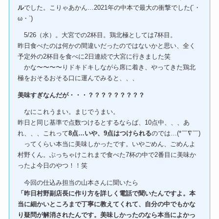
ル
でした。こりゃあかん…2021年の中本で最大の衝撃でした(´・
ω・`)
5/26（水）。大宮での2杯目。鶏北極としては7杯目。
昨日食べたのは何かの間違いだったのではないかと思い、全く
予定外の2杯目を食べに2日連続で大宮に行きました笑
かな〜〜〜〜りドキドキしながら席に着き、やってきた鶏北
極をおそるおそる口に運んでみると、、、
美味すぎなんだが・・・？？？？？？？？？
なにこれうまい。まじでうまい。
昨日と同じ基準で点数つけるとするならば、10点中、、、あ
れ、、、これって
8点…いや、9点はつけられる
のでは…(*￣∇￣)
ってくらい本当に美味しかったです。いやごめん、ごめんよ
村野くん。ぶっちゃけこれまで食べた7杯の中で2番目に美味か
ったよ今日のやつ！！笑
今回の仕込み担当の山本さんに聞いたら
「昨日村野副店長に作り方を詳しく電話で聞いたんですよ。本
当に細かいところまで丁寧に教えてくれて、自分の中でもかな
り疑問が解消されたんです。美味しかったのなら本当によかっ