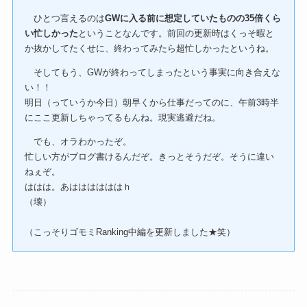
ひとつ言えるのは
GWに入る前に想定していたものの35倍くら
い忙しかった
ということなんです。前回の更新時はくっそ暇と
か抜かしてたくせに、終わってみたら超忙しかったというね。
そしてもう、GWが終わってしまったという事実に向き合えな
い！！
明日（っていうか今日）朝早くから仕事だってのに、午前3時半
にここ更新しちゃってるもんね。現実逃避だね。
でも、オラわかったぞ。
忙しい方がブログ書けるんだぞ。きっとそうだぞ。そうに違い
ねぇぞ。
ははは。あははははははｈ
（壊）
（こっそりゴモミRanking中編を更新しました★笑）