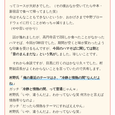
ってコースが大好きでした。（その後おなか空いてたら中本・
新宿店で食べて帰ってました笑）
今はそんなこともできないというか、おかげさまで中野ブロー
ドウェイに行くことがめっちゃ減りました。
（やや言いがかり）
話が逸れましたが、高円寺店で2回しか食べたことがなかった
ハマそば、今回が3杯目でした。期間が空くと味が変わったよう
な印象を受けるもんですが、
今回のハマそばに関しては割と
「昔のまんまだな」という気が
しました。珍しいことです。
それから余談ですが、目黒に行くのはかなり久々でした。村
野副店長がよくわからないことを言っていたので共有します。
村野氏「
俺の最近のテーマはさ、”冷静と情熱の間”なんだよ
ね
」
ガッチ「
冷静と情熱の間、って普通
じゃんｗ」
村野氏「いや、違うんだよ。わかってないな笑 何方かと言えば
情熱寄りなのよ」
ガッチ「だったら情熱をテーマにすればええやん」
村野氏「いや、違うんだよ。わかってないな笑」