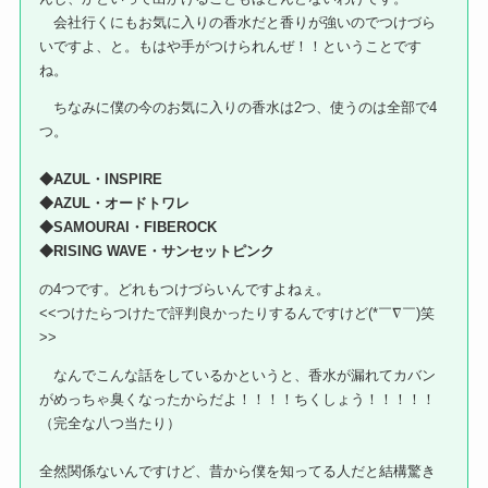
会社行くにもお気に入りの香水だと香りが強いのでつけづら
いですよ、と。もはや手がつけられんぜ！！ということです
ね。
ちなみに僕の今のお気に入りの香水は2つ、使うのは全部で4
つ。
◆AZUL・INSPIRE
◆AZUL・オードトワレ
◆SAMOURAI・FIBEROCK
◆RISING WAVE・サンセットピンク
の4つです。どれもつけづらいんですよねぇ。
<<つけたらつけたで評判良かったりするんですけど(*￣∇￣)笑
>>
なんでこんな話をしているかというと、香水が漏れてカバン
がめっちゃ臭くなったからだよ！！！！ちくしょう！！！！！
（完全な八つ当たり）
全然関係ないんですけど、昔から僕を知ってる人だと結構驚き