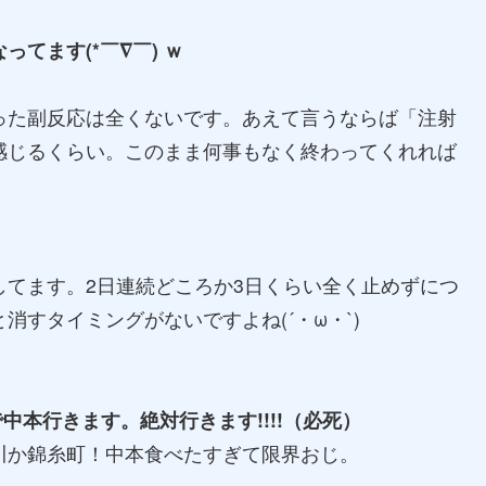
てます(*￣∇￣) ｗ
た副反応は全くないです。あえて言うならば「注射
感じるくらい。このまま何事もなく終わってくれれば
てます。2日連続どころか3日くらい全く止めずにつ
すタイミングがないですよね(´・ω・`)
中本行きます。絶対行きます!!!!（必死）
川か錦糸町！中本食べたすぎて限界おじ。