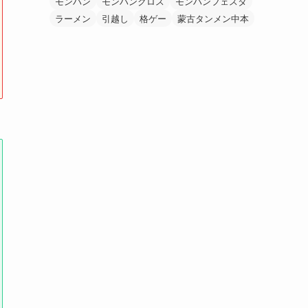
モンハン
モンハンクロス
モンハンフェスタ
ラーメン
引越し
格ゲー
蒙古タンメン中本