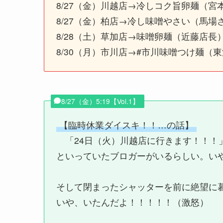
8/27（金）川越店→冷しコク旨卵麺（宮
8/27（金）柏店→冷し味噌やさい（馬場
8/28（土）草加店→味噌卵麺（近藤店長
8/30（月）市川店→#市川味噌つけ麺（
8/27（金）5:19【Vol.1】
【臨時休業ダイスキ！！…の話】
「24日（火）川越店に行きます！！！
といっていたブロガーがいるらしい。い
そして閉まったシャッターを前に絶望に
いや、いたんだよ！！！！！（激怒）