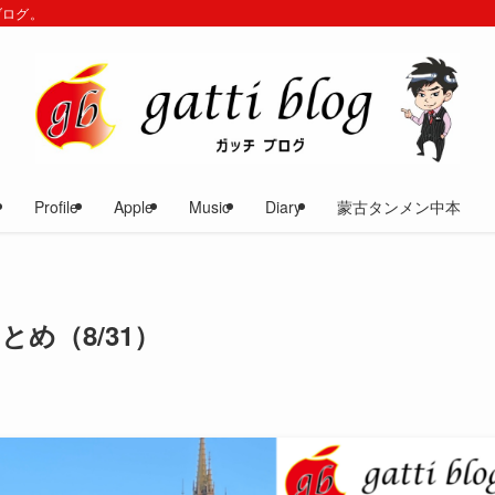
ブログ。
Profile
Apple
Music
Diary
蒙古タンメン中本
め（8/31）