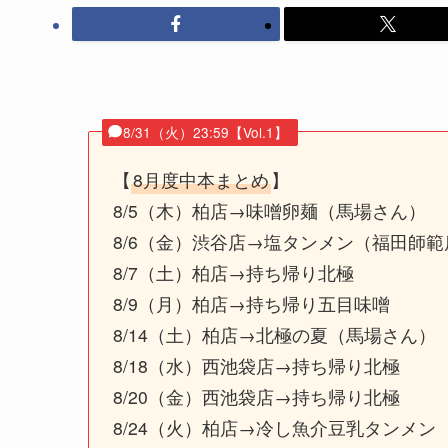
8/31（火）23:59【Vol.1】
【
8月度中本まとめ
】
8/5（木）柏店→味噌卵麺（馬場さん）
8/6（金）渋谷店→塩タンメン（福田師範
8/7（土）柏店→持ち帰り北極
8/9（月）柏店→持ち帰り五目味噌
8/14（土）柏店→北極の夏（馬場さん）
8/18（水）西池袋店→持ち帰り北極
8/20（金）
西池袋店→持ち帰り北極
8/24（火）柏店→冷し魚介豆乳タンメン