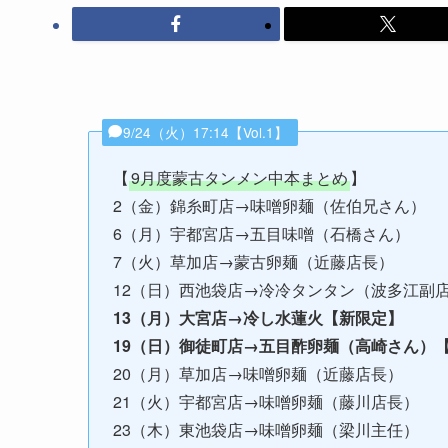
9/24（火）17:14【Vol.1】
【
9月度蒙古タンメン中本まとめ
】
2（金）錦糸町店→味噌卵麺（佐伯兄さん）
6（月）宇都宮店→五目味噌（石橋さん）
7（火）草加店→蒙古卵麺（近藤店長）
12（日）西池袋店→冷冷タンタン（波多江副
13（月）大宮店→冷し水蓮火【新限定】
19（日）御徒町店→五目酢卵麺（高崎さん）
20（月）草加店→味噌卵麺（近藤店長）
21（火）宇都宮店→味噌卵麺（藤川店長）
23（木）東池袋店→味噌卵麺（梁川主任）