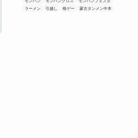
モンハン
モンハンクロス
モンハンフェスタ
ラーメン
引越し
格ゲー
蒙古タンメン中本