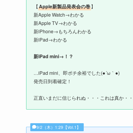
【
Apple新製品発表会の巻
】
新Apple Watch→わかる
新Apple TV→わかる
新iPhone→もちろんわかる
新iPad→わかる
新iPad mini→！？
…iPad mini、即ポチ余裕でした(●´ω｀●)
発売日到着確定！
正直いまだに信じられぬ・・・これは真か・
9/2（木）1:29【Vol.1】