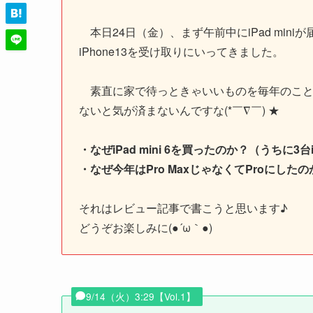
本日24日（金）、まず午前中にiPad miniが
iPhone13を受け取りにいってきました。
素直に家で待っときゃいいものを毎年のことで
ないと気が済まないんですな(*￣∇￣) ★
・なぜiPad mini 6を買ったのか？（うちに3台
・なぜ今年はPro MaxじゃなくてProにしたの
それはレビュー記事で書こうと思います♪
どうぞお楽しみに(●´ω｀●)
9/14（火）3:29【Vol.1】