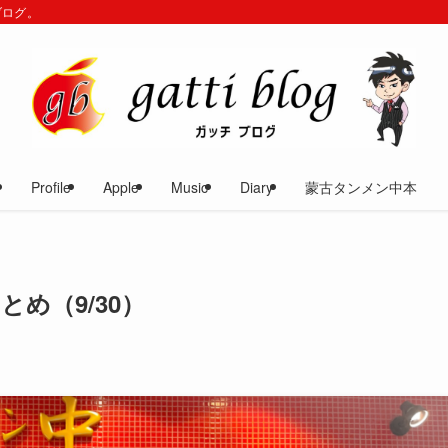
ブログ。
Profile
Apple
Music
Diary
蒙古タンメン中本
め（9/30）