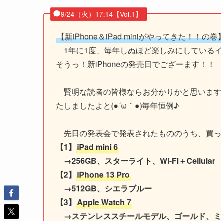
9/24（火）17:14【Vol.1】
【新iPhone＆iPad miniがやってきた！！の巻
1年に1度、毎年しぬほど楽しみにしている
そうっ！新iPhoneの発売日でござーます！！
賢明な読者の皆様ならお分かりかと思いますが、当
たしましたよと(●´ω｀●)毎年恒例♪
先日の発表会で発表されたもののうち、買っ
【1】
iPad mini 6
→256GB、スターライト、Wi-Fi＋Cellular
【2】
iPhone 13 Pro
→512GB、シエラブルー
【3】
Apple Watch 7
→ステンレススチールモデル、ゴールド、ミ