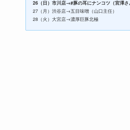
26（日）市川店→#豚の耳にナンコツ（宮澤
27（月）渋谷店→五目味噌（山口主任）
28（火）大宮店→濃厚巨豚北極