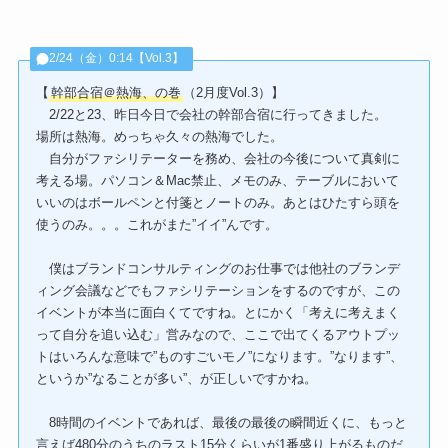
2/24（金）0:14【Vol.3】
【
幹部合宿＠熱海、の巻
（2月度Vol.3）】
2/22と23、昨日今日で会社の幹部合宿に行ってきました。
場所は熱海。めっちゃ久々の熱海でした。
自分がファシリテーターを務め、会社の今後について真剣に
考える場。パソコン＆Mac禁止、メモのみ、テーブルにおいて
いいのはボールペンと付箋とノートのみ。あとはひたすら頭を
使うのみ。。。これがまた”イイ”んです。
僕はブランドコンサルティングのお仕事では他社のブランデ
ィング会議などでもファシリテーションをするのですが、この
イベントが本当に面白くてですね。とにかく「考えに考えまく
って自分を追い込む」営みなので、ここで出てくるアウトプッ
トはいろんな意味で”ものすごいモノ”になります。”なります”、
というか”なることが多い”、が正しいですかね。
8時間のイベントであれば、最後の最後の瞬間近くに、もっと
言えば480分のうちのラスト15分くらいが1番盛り上がるものだ