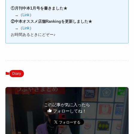
①月刊中本1月号を書きました★
→（
Link
）
②中本オススメ店舗Rankingを更新しました★
→（
Link
）
お時間あるときにどぞー♪
Diary
この記事が気に入ったら
フォローしてね！