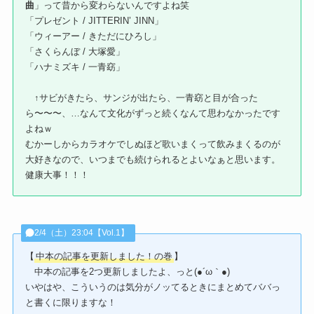
曲
」って昔から変わらないんですよね笑
「プレゼント / JITTERIN’ JINN」
「ウィーアー / きただにひろし」
「さくらんぼ / 大塚愛」
「ハナミズキ / 一青窈」
↑サビがきたら、サンジが出たら、一青窈と目が合った
ら〜〜〜、…なんて文化がずっと続くなんて思わなかったです
よねｗ
むかーしからカラオケでしぬほど歌いまくって飲みまくるのが
大好きなので、いつまでも続けられるとよいなぁと思います。
健康大事！！！
2/4（土）23:04【Vol.1】
【
中本の記事を更新しました！の巻
】
中本の記事を2つ更新しましたよ、っと(●´ω｀●)
いやはや、こういうのは気分がノッてるときにまとめてババっ
と書くに限りますな！