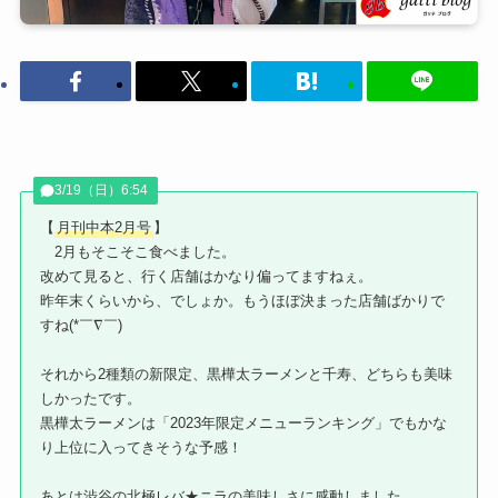
3/19（日）6:54
【
月刊中本2月号
】
2月もそこそこ食べました。
改めて見ると、行く店舗はかなり偏ってますねぇ。
昨年末くらいから、でしょか。もうほぼ決まった店舗ばかりで
すね(*￣∇￣)
それから2種類の新限定、黒樺太ラーメンと千寿、どちらも美味
しかったです。
黒樺太ラーメンは「2023年限定メニューランキング」でもかな
り上位に入ってきそうな予感！
あとは渋谷の北極レバ★ニラの美味しさに感動しました。