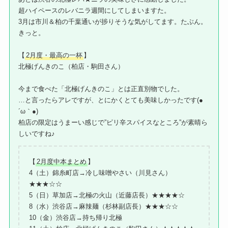
超ハイペースのレバニラ週間にしてしまいますた。
3月は市川＆柏の千葉通いが捗りそうな気がしてます。たぶん。
きっと。
【
2月度・最高の一杯
】
北極げんきのこ（柏店・駒田さん）
今まで食べた「北極げんきのこ」とは正直別物でした。
…と言ったらアレですが、とにかくとても美味しかったです(●
´ω｀●)
柏店の限定はうまーい感じで”ピリ辛スパイスなところ”が素晴ら
しいですね♪
【
2月度中本まとめ
】
4（土）錦糸町店→冷し味噌やさい（川見さん）
★★★☆☆
5（日）草加店→北極の火山（近藤店長）★★★★☆
8（水）渋谷店→麻辣麺（杉林副店長）★★★☆☆
10（金）渋谷店→持ち帰り北極