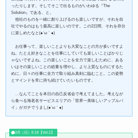
ったりします。そしてそこで出るものがいわゆる『The
Solution』である、と。
他社のものを一緒に創り上げるのも楽しいですが、それを自
社でやるのはもう最高に楽しいのです。この2日間、それを存分
に楽しめたなと(●´ω｀●)
お仕事って、楽しいことよりも大変なことの方が多いですよ
ね。たとえ好きなことを仕事にしていても楽しいことばかりじ
ゃないですよね。この楽しいことを全力で楽しむために、ある
いはその楽しいことの総量を増やし、より上質なものにするた
めに、日々の仕事に全力で取り組み真剣に臨むこと。この姿勢
とマインドを常に持ち続けていたいものです。
…なんてことを本日の自己反省会で考えてました。考えなが
ら食べる海老名サービスエリアの「世界一美味しいアップルパ
イ」がガチでうまし(●´ω｀●)
2/5（日）6:16【Vol.2】