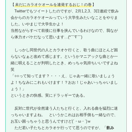
【
未だにカラオケオールを連発するおじ！の巻
】
Twitterでもツイートしたのですが、2月1,2,3、3日連続で飲み
会からのカラオケオールっていう大学生みたいなことをやりま
した。いやまじで大学生かよ！
当然ながらすべて前後に仕事を挟んでいるわけなので、我なが
ら体力オバケだなって思います…(*￣∇￣)
しっかし同世代の人とカラオケ行くと、歌う曲にほとんど困
らないなぁと改めて感じます。というかマニアックな曲とか一
緒に唄えることが判明したとき、めっちゃ気持ちいいですよね
笑
「○○って知ってます？・・・え、じゃあ一緒に歌いましょう
よ！ちなみにこれもいけます！？おお！じゃあいっちゃいまし
ょう！」
というときの快感。実にドラッギーである。
反対に世代が全然違う人たちと行くと、入れる曲を猛烈に迷
っちゃいますよね。 というかこれはお相手側も一緒なので、
お互い困っちゃうと思うんですけど(´・ω・`)ｗ
ただ若い子たちとカラオケ行ってて思うのですが、「
飲み