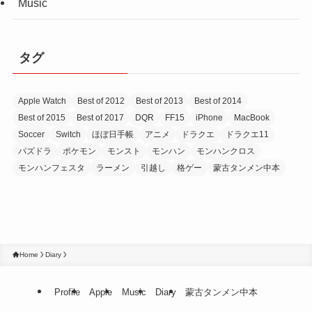
Music
タグ
Apple Watch
Best of 2012
Best of 2013
Best of 2014
Best of 2015
Best of 2017
DQR
FF15
iPhone
MacBook
Soccer
Switch
ほぼ日手帳
アニメ
ドラクエ
ドラクエ11
パズドラ
ポケモン
モンスト
モンハン
モンハンクロス
モンハンフェスタ
ラーメン
引越し
格ゲー
蒙古タンメン中本
Home
Diary
Profile
Apple
Music
Diary
蒙古タンメン中本