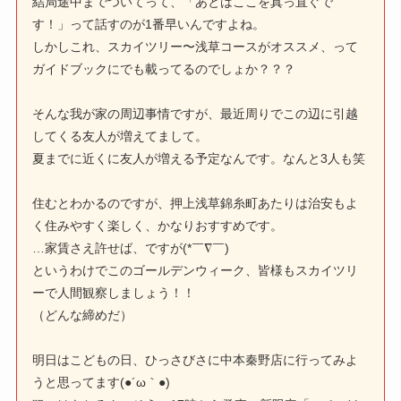
結局途中までついてって、「あとはここを真っ直ぐで
す！」って話すのが1番早いんですよね。
しかしこれ、スカイツリー〜浅草コースがオススメ、って
ガイドブックにでも載ってるのでしょか？？？
そんな我が家の周辺事情ですが、最近周りでこの辺に引越
してくる友人が増えてまして。
夏までに近くに友人が増える予定なんです。なんと3人も笑
住むとわかるのですが、押上浅草錦糸町あたりは治安もよ
く住みやすく楽しく、かなりおすすめです。
…家賃さえ許せば、ですが(*￣∇￣)
というわけでこのゴールデンウィーク、皆様もスカイツリ
ーで人間観察しましょう！！
（どんな締めだ）
明日はこどもの日、ひっさびさに中本秦野店に行ってみよ
うと思ってます(●´ω｀●)