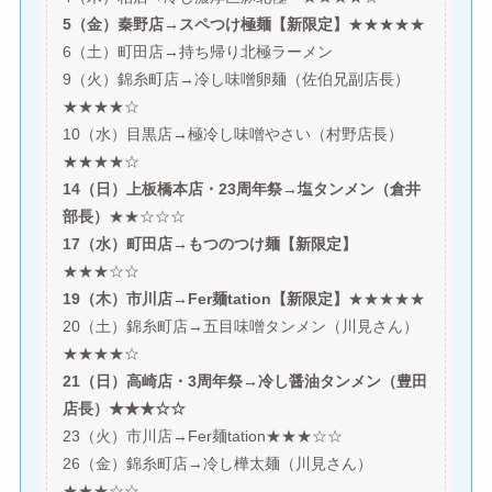
5（金）秦野店→スペつけ極麺【新限定】
★★★★★
6（土）町田店→持ち帰り北極ラーメン
9（火）錦糸町店→冷し味噌卵麺（佐伯兄副店長）
★★★★☆
10（水）目黒店→極冷し味噌やさい（村野店長）
★★★★☆
14（日）上板橋本店・23周年祭→塩タンメン（倉井
部長）
★★☆☆☆
17（水）町田店→もつのつけ麺【新限定】
★★★☆☆
19（木）市川店→Fer麺tation【新限定】
★★★★★
20（土）錦糸町店→五目味噌タンメン（川見さん）
★★★★☆
21（日）高崎店・3周年祭→冷し醤油タンメン（豊田
店長）★★★☆☆
23（火）市川店→Fer麺tation★★★☆☆
26（金）錦糸町店→冷し樺太麺（川見さん）
★★★☆☆