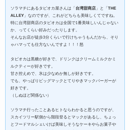
ソラマチにあるタピオカ屋さんは「
台湾甜商店
」と「
THE
ALLEY
」なのですが、これがどちらも美味しくてですね。
特に台湾甜商店のタピオカは全国で1番美味しいんじゃない
か、ってくらい好みだったりします。
そんなお店が徒歩3分くらいで行けちゃうもんだから、そり
ゃハマっても仕方ないんですよ！！！怒
タピオカは黒糖が好きで、ドリンクはクリームミルクかミ
ルクティーが好きです。
甘さ控えめで、氷は少なめか無しが好きです。
でも、やっぱりビッグマックとてりやきマックバーガーが
好きです。
（しぬほど関係ない）
ソラマチ行ったことあるヒトならわかると思うのですが、
スカイツリー駅側から階段登るとマックがあるし、ちょっ
とフードマルシェいけば美味しそうなケーキやらお菓子や