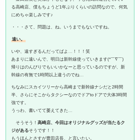
る高崎店、僕もちょうど1年ぶりくらいの訪問なので、何気
にめちゃ楽しみです♪
・・・さて、問題は、ね。いうまでもないですね。
遠い。
いや、遠すぎるんだってばよ…！！！笑
あまりに遠いんで、明日は新幹線使っていきます(*￣∇￣)
帰りはのんびりでもいいかなーと思っているのですが、新
幹線の有無で1時間以上違うのでね…
ちなみにスカイツリーから高崎まで新幹線ナシだと2時間
半、さらにそこからタクシーなのでドアtoドアで大体3時間
強です。
うっわ、書いてて萎えてきた…
そうそう！
高崎店、今回はオリジナルグッズが当たるク
ジがある
そうです！！
もうほんとさすが豊田店長、と言いたい。