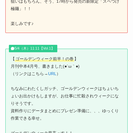
狙いはもちろん、そう、17時から発売の新限定「スペつけ
極麺」！！
楽しみです♪
5/4（木）11:11【Vol.1】
【
ゴールデンウィーク前半！の巻
】
月刊中本4月号、書きました(●´ω｀●)
（リンクはこちら→
URL
）
ちなみにわたくしガッチ、ゴールデンウィークはちょいち
ょいお出かけもしますが、お仕事に忙殺されウィークにな
りそうです。
資料作りにデータまとめにプレゼン準備に、、、ゆっくり
作業できる幸せ。
ゴールデンウィーク最高っす！！