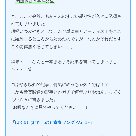
（
閑話休題＆事件発生
）
と、ここで突然、もんんんのすごい凝り性が久々に発揮さ
れてしまいました…
超軽いつぶやきとして、ただ単に曲とアーティストをここ
に羅列するところから始めたのですが、なんかそれだとす
ごく勿体無く感じてしまい、、、
結果・・・なんと一本まるまる記事を書いてしまいまし
た・・・笑
つぶやき以外の記事、何気にめっちゃ久々では！？
しかも音楽関連の記事とかガチで何年ぶりやねん。ってく
らい久々に書きました。
↓お暇なときに見てやってください！！↓
「
ぼくの（わたしの）青春ソング~Vol.1~
」