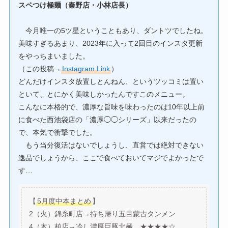
スペつけ極麺（秦野店・小林店長）
今月唯一の5ツ星ということもあり、ダントツでしたね。
美味すぎるあまり、2023年に入って2回目のインスタ更新
をやっちまいました。
（この投稿→
Instagram Link
）
どんだけインスタ放置しとんねん、というツッコミは置い
といて、とにかく美味しかったんですこのメニュー。
こんなに本格的で、濃厚な旨味を味わったのは10年以上前
に食べた西池袋店の「濃厚◯◯シリーズ」以来だったの
で、本気で衝撃でした。
もう当分復活はないでしょうし、直営では絶対できない
逸品でしょうから、ここで食べておいてマジでよかったで
す…
【
5月度中本まとめ
】
2（火）錦糸町店→持ち帰り五目蒙古タンメン
4（木）柏店→冷し濃厚巨豚北極 ★★★★☆