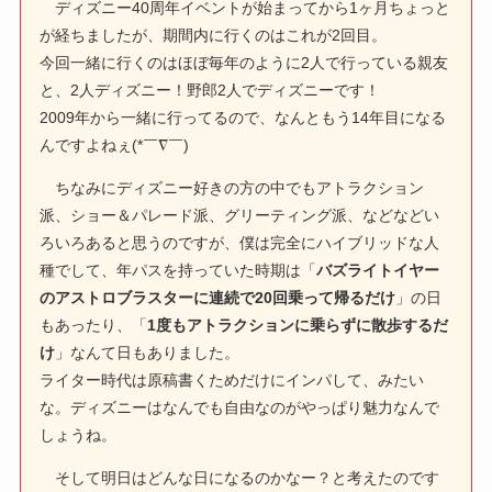
ディズニー40周年イベントが始まってから1ヶ月ちょっと
が経ちましたが、期間内に行くのはこれが2回目。
今回一緒に行くのはほぼ毎年のように2人で行っている親友
と、2人ディズニー！野郎2人でディズニーです！
2009年から一緒に行ってるので、なんともう14年目になる
んですよねぇ(*￣∇￣)
ちなみにディズニー好きの方の中でもアトラクション
派、ショー＆パレード派、グリーティング派、などなどい
ろいろあると思うのですが、僕は完全にハイブリッドな人
種でして、年パスを持っていた時期は「
バズライトイヤー
のアストロブラスターに連続で20回乗って帰るだけ
」の日
もあったり、「
1度もアトラクションに乗らずに散歩するだ
け
」なんて日もありました。
ライター時代は原稿書くためだけにインパして、みたい
な。ディズニーはなんでも自由なのがやっぱり魅力なんで
しょうね。
そして明日はどんな日になるのかなー？と考えたのです