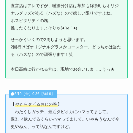
直営店はアレですが、暖簾分け店は草加も錦糸町もオリジ
ナルグッズがある（ハズな）ので嬉しい限りですよね。
ホスピタリティの塊。
推したくなりますよそりゃ(●´ω｀●)
せっかくいくので2周しようと思います。
2回行けばオリジナルグラスかコースター、どっちかは当た
る（ハズな）ので頑張ります！笑
本日高崎に行かれる方は、現地でお会いしましょうっ★
5/19（金）0:36【Vol.6】
【
やたらタピるおじの巻
】
わたくしガッチ、最近タピオカにハマってまして。
週3、4飲んでるくらいハマってまして。いやもうなんで今
更やねん、って話なんですけど。