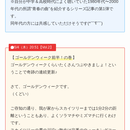
※自分が中学＆高校時代によく聴いていた1980年代〜2000
年代の所謂”青春の曲”を紹介するシリーズ記事の第1弾で
す。
同年代の方には共感していただけそうです(*￣∇￣)
5/4（木）20:51【Vol.2】
【
ゴールデンウィーク前半！の巻
】
ゴールデンウィークくらいたくさんつぶやきましょ！とい
うことで奇跡の連続更新♪
さて、ゴールデンウィークです。
（くどい）
ご存知の通り、我が家からスカイツリーまでは1分2分の距
離ということもあり、よくソラマチやミズマチに行くわけ
です。