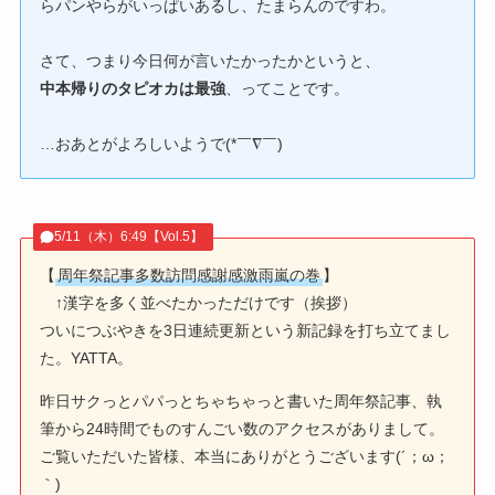
らパンやらがいっぱいあるし、たまらんのですわ。
さて、つまり今日何が言いたかったかというと、
中本帰りのタピオカは最強
、ってことです。
…おあとがよろしいようで(*￣∇￣)
5/11（木）6:49【Vol.5】
【
周年祭記事多数訪問感謝感激雨嵐の巻
】
↑漢字を多く並べたかっただけです（挨拶）
ついにつぶやきを3日連続更新という新記録を打ち立てまし
た。YATTA。
昨日サクっとパパっとちゃちゃっと書いた周年祭記事、執
筆から24時間でものすんごい数のアクセスがありまして。
ご覧いただいた皆様、本当にありがとうございます(´；ω；
｀)