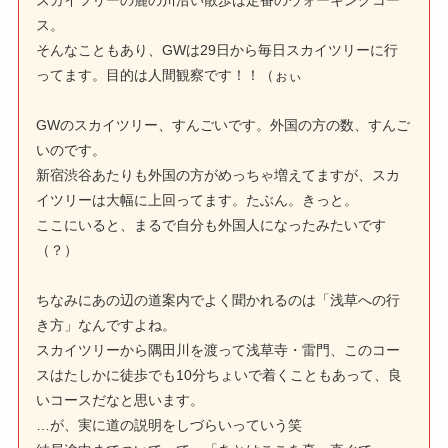
スカイツリーの麓の川沿い散歩は定番のウォーキングコー
ス。
そんなこともあり、GWは29日から毎日スカイツリーに行
ってます。目的は人間観察です！！（ぉぃ
GWのスカイツリー、すんごいです。外国の方の数、すんご
いのです。
新宿渋谷あたりも外国の方がめっちゃ増えてますが、スカ
イツリーは大幅に上回ってます。たぶん。きっと。
ここにいると、まるで自分も外国人になったみたいです
（？）
ちなみにあの辺の道案内でよく聞かれるのは「浅草への行
き方」なんですよね。
スカイツリーから隅田川を渡って浅草寺・雷門、このコー
スはたしかに徒歩でも10分ちょいで着くこともあって、良
いコースだなと思います。
…が、実に道の説明をしづらいっていう笑