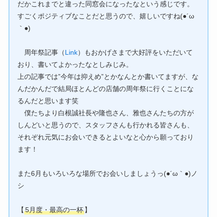
だかこれまでと違った同窓会になったなという感じです。
すごくポジティブなことだと思うので、嬉しいですね(●´ω
｀●)
周年祭記事（
Link
）もおかげさまで大好評をいただいて
おり、書いてよかったなとしみじみ。
上の記事では”今年は抑えめ”とかなんとか書いてますが、な
んだかんだで結局ほとんどの店舗の周年祭に行くことにな
るんだと思います笑
僕たちより白根誠社長や隆也さん、雅也さんたちの方が
しんどいと思うので、スタッフさんも行かれる皆さんも、
それぞれ元気にお会いできるとよいなと心から願っており
ます！
また6月もいろいろな場所でお会いしましょうっ(●´ω｀●)ノ
シ
【
5月度・最高の一杯
】