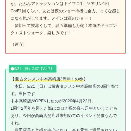
が、たぶんアトラクションはトイマニ1回ソアリン1回
CotE1回くらい、あとは夜のショー待機に全力、ってな感じ
になる気がしてます。メインは夜のショー！
髪切って髪赤くして、諸々準備も万端！本気のドラゴン
クエストウォーク、楽しみです！！！
（違う）
5/21（日）2:37【Vol.7】
【
蒙古タンメン中本高崎店3周年！の巻
】
本日、5/21（日）は蒙古タンメン中本高崎店の3周年祭で
す。当日です。
中本高崎店がOPENしたのが2020年4月22日。
1周年2周年を迎えた際はコロナ禍の真っ只中ということも
あり、今回が高崎店開店以来初めてのイベント開催なんで
すね。
豊田店長と奥様が中心となり、今も元気に運営されてい