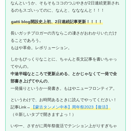
なんというか、そもそもココのつぶやきが2日連続更新され
るのもスゴいってのに、なんと、なななんと！！！
gatti blog開設史上初、2日連続記事更新！！！！
長いガッチブロガーの方ならこの凄さがおわかりいただけ
ることであろう。
もはや革命。レボリューション。
しかもびっくりなことに、ちゃんと長文記事を書いちゃっ
てやんの。
中途半端なところで更新止める、とかじゃなくて一発で全
部書き上げてやんの
。
一発撮りというか一発書き。もはやニューフロンティア。
というわけで、お時間あるときに読んでやってください！
記事Link→
【蒙古タンメン中本】周年祭2023【復活】
（※新しいタブで開きますよっ！）
いやー、さすがに周年祭復活でテンション上がりすぎちゃ