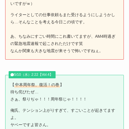
いですがｗ）
ライターとしての仕事依頼もまた受けるようにしようかし
ら…そんなことを考える今日この頃です。
あ、ちなみにすごい時間にこれ書いてますが、AM4時過ぎ
の緊急地震速報で起こされただけです笑
なんか関東も大きな地震が来そうで怖いですねぇ。
5/10（水）2:22【Vol.4】
【
中本周年祭、復活！の巻
】
待ち侘びたぜ…
さぁ、祭りぢゃ！！！周年祭じゃ！！！！
俺氏、テンション上がりすぎて、すごいことが起きてます
よ。
ヤベーですよ皆さん。