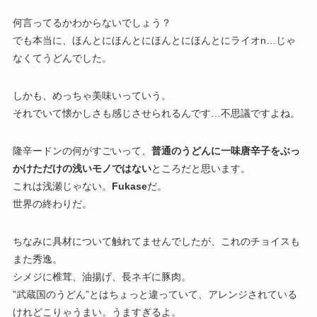
何言ってるかわからないでしょう？
でも本当に、ほんとにほんとにほんとにほんとにライオn…じゃ
なくてうどんでした。
しかも、めっちゃ美味いっていう。
それでいて懐かしさも感じさせられるんです…不思議ですよね。
隆辛ードンの何がすごいって、
普通のうどんに一味唐辛子をぶっ
かけただけの浅いモノではない
ところだと思います。
これは浅瀬じゃない。
Fukase
だ。
世界の終わりだ。
ちなみに具材について触れてませんでしたが、これのチョイスも
また秀逸。
シメジに椎茸、油揚げ、長ネギに豚肉。
”武蔵国のうどん”とはちょっと違っていて、アレンジされている
けれどこりゃうまい。うますぎるよ。