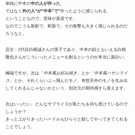
単純に中本の
中の人が作った
、
ではなく
外の人”が”中本”で”
作ったように感じられる、
ということなので、意味が真逆です。
なのでこうも新鮮で、斬新で、その衝撃も大きく感じられるのだ
ろうなと。
店主・2代目白根誠さんの実子であり、中本の顔ともいえる白根
隆也さんがこういったメニューを創るというのが本当に面白い。
極端ですが、次は「
中本風お好み焼き
」とか「
中本風ハヤシライ
ス
」とか、それくらいぶっ飛んだモノ、奇想天外のモノを生み出
してくれるんじゃないかという、別次元の期待感すら覚えます。
次はいったい、どんなサプライズが私たちを待ち受けているので
しょうか？
きっと上がりきったハードルもひらりと躱してやってきてくれる
ことでしょう。