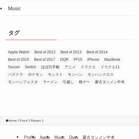
Music
タグ
Apple Watch
Best of 2012
Best of 2013
Best of 2014
Best of 2015
Best of 2017
DQR
FF15
iPhone
MacBook
Soccer
Switch
ほぼ日手帳
アニメ
ドラクエ
ドラクエ11
パズドラ
ポケモン
モンスト
モンハン
モンハンクロス
モンハンフェスタ
ラーメン
引越し
格ゲー
蒙古タンメン中本
Home
Food
Ramen
Profile
Apple
Music
Diary
蒙古タンメン中本