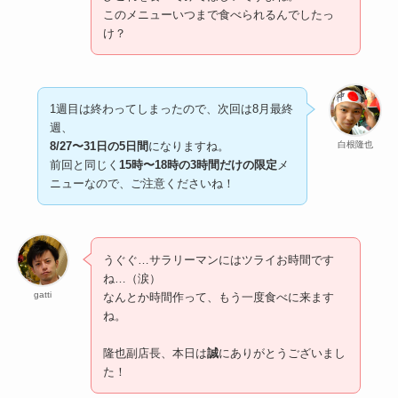
このメニューいつまで食べられるんでしたっ
け？
1週目は終わってしまったので、次回は8月最終
週、
白根隆也
8/27〜31日の5日間
になりますね。
前回と同じく
15時〜18時の3時間だけの限定
メ
ニューなので、ご注意くださいね！
うぐぐ…サラリーマンにはツライお時間です
ね…（涙）
gatti
なんとか時間作って、もう一度食べに来ます
ね。
隆也副店長、本日は
誠
にありがとうございまし
た！