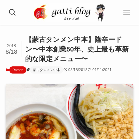
【蒙古タンメン中本】隆辛ード
2018
ン〜中本創業50年、史上最も革新
8/18
的な限定メニュー〜
08/18/2018
01/11/2021
Ramen
蒙古タンメン中本