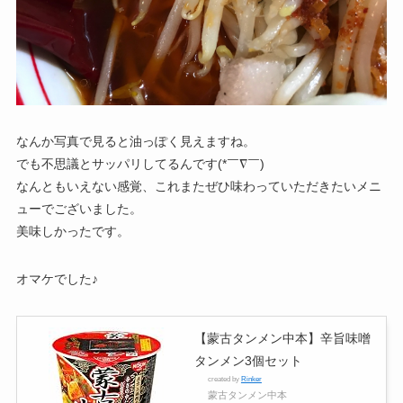
なんか写真で見ると油っぽく見えますね。
でも不思議とサッパリしてるんです(*￣∇￣)
なんともいえない感覚、これまたぜひ味わっていただきたいメニ
ューでございました。
美味しかったです。
オマケでした♪
【蒙古タンメン中本】辛旨味噌
タンメン3個セット
created by
Rinker
蒙古タンメン中本