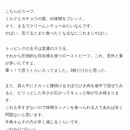
こちらがスープ。
ミルクとガチョウの脂、白味噌をブレンド。
そう、まるでクリームシチューみたいなんです。
やばい、見てるとまた食べたくなるなにこれまじやばい。
トッピングの玉子は普通のスラ玉。
それから圧倒的な存在感を放つローストビーフ。これ、意外と量
が多いんですよ。
重ッ！て思うくらい入ってました。3枚だけかと思った。
また、真ん中にドカッと腰掛けるそぼろひき肉を途中で混ぜてみ
ると、ピリっとした辛さが広がってキュッと味が引き締まりま
す。
これも辛すぎないので味噌タンメンを食べられる人であれば全く
問題ないと思います。
牛角キムチの方が辛く感じるくらいです。
（わかりづらい）