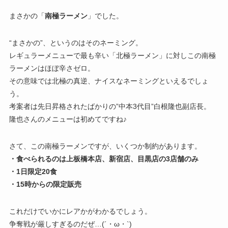
まさかの「
南極ラーメン
」でした。
“まさかの”、というのはそのネーミング。
レギュラーメニューで最も辛い「北極ラーメン」に対しこの南極
ラーメンはほぼ辛さゼロ。
その意味では北極の真逆、ナイスなネーミングといえるでしょ
う。
考案者は先日昇格されたばかりの”中本3代目”白根隆也副店長。
隆也さんのメニューは初めてですね♪
さて、この南極ラーメンですが、いくつか制約があります。
・食べられるのは上板橋本店、新宿店、目黒店の3店舗のみ
・1日限定20食
・15時からの限定販売
これだけでいかにレアかがわかるでしょう。
争奪戦が厳しすぎるのだぜ…(´・ω・`)